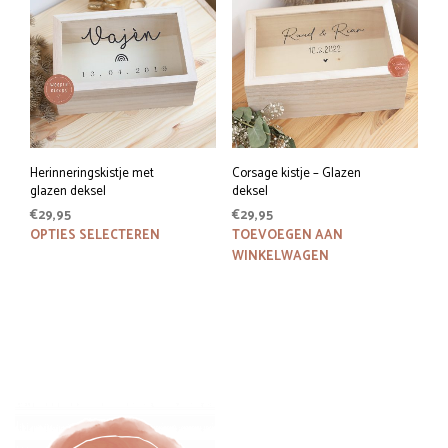
Herinneringskistje met
Corsage kistje – Glazen
glazen deksel
deksel
€
29,95
€
29,95
Dit
OPTIES SELECTEREN
TOEVOEGEN AAN
product
WINKELWAGEN
heeft
meerdere
variaties.
Deze
optie
kan
gekozen
worden
op