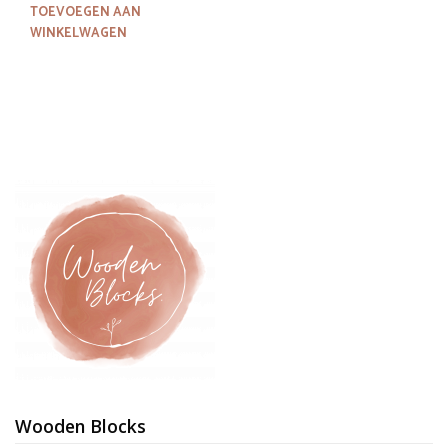
prijs
prijs
TOEVOEGEN AAN
was:
is:
WINKELWAGEN
€14,85.
€13,35.
Wooden Blocks