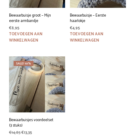
Bewaarbuisje groot – Mijn
Bewaarbuisje – Eerste
eerste armbandje
haarlokje
€
8,95
€
4,95
TOEVOEGEN AAN
TOEVOEGEN AAN
WINKELWAGEN
WINKELWAGEN
SALE! 10%
Bewaarbuisjes voordeelset
(3 stuks)
Oorspronkelijke
Huidige
€
14,85
€
13,35