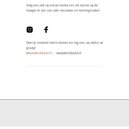
Volg ons ook op social media om als eerste op de
hoogte te zijn van alle nieuwtjes en kortingscodes!
Deel je mooiste foto's/stories en tag ons, wij delen ze
graag!
@woodenblocksnl
- #woodenblocksnl