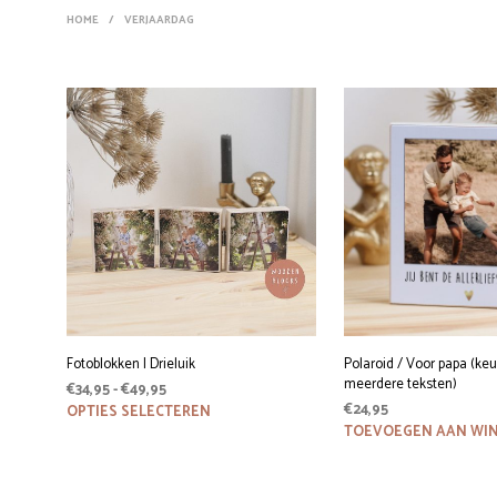
HOME
/
VERJAARDAG
Fotoblokken | Drieluik
Polaroid / Voor papa (keu
meerdere teksten)
Prijsklasse:
€
34,95
-
€
49,95
€34,95
Dit
€
24,95
OPTIES SELECTEREN
product
tot
TOEVOEGEN AAN WI
heeft
€49,95
meerdere
variaties.