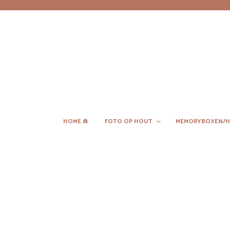
HOME ⋒
FOTO OP HOUT
MEMORYBOXEN/H