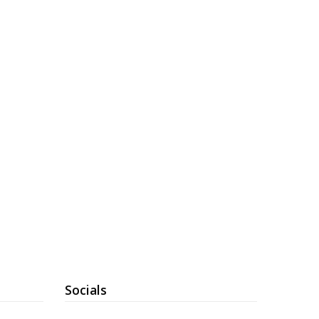
W
A
G
E
N
.
Socials