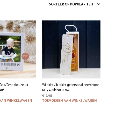
SORTEER OP POPULARITEIT
G
E
E
N
P
R
O
D
U
C
T
E
N
I
N
D
 Opa/Oma (keuze uit
Wijnkist / bierkist gepersonaliseerd voor
E
en)
jarige, jubileum, etc.
W
I
onkelijke
Huidige
€
12,95
N
rijs
AAN WINKELWAGEN
TOEVOEGEN AAN WINKELWAGEN
K
s:
E
€19,95.
L