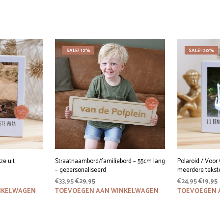
SALE! 12%
SALE! 20%
ze uit
Straatnaambord/familiebord – 55cm lang
Polaroid / Voor
– gepersonaliseerd
meerdere tekst
Oorspronkelijke
Huidige
Oorspr
€
33,95
€
29,95
€
24,95
€
19,95
prijs
prijs
prijs
p
NKELWAGEN
TOEVOEGEN AAN WINKELWAGEN
TOEVOEGEN 
was:
is:
was:
i
€33,95.
€29,95.
€24,95.