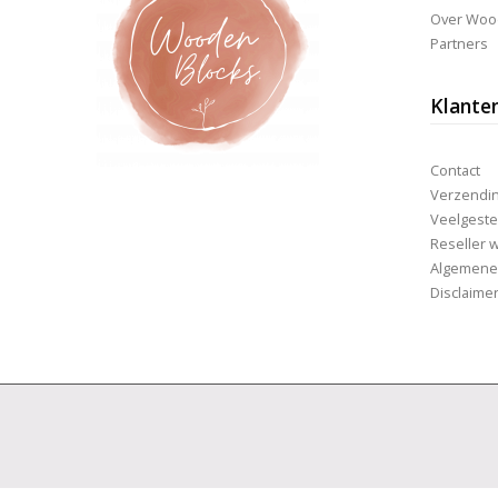
de
Over Woo
d
productpagina
p
Partners
Klante
Contact
Verzending
Veelgeste
Reseller 
Algemene
Disclaime