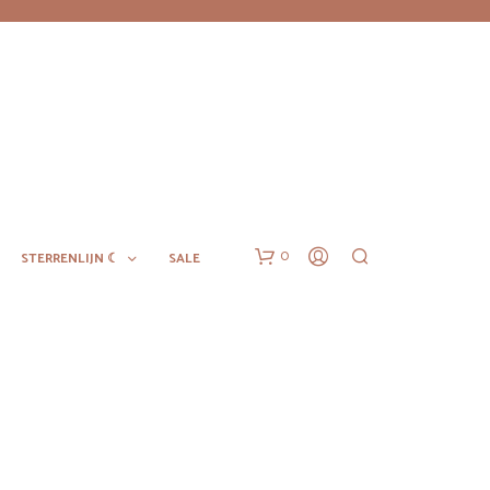
0
STERRENLIJN ☾
SALE