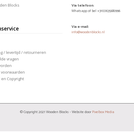
den Blocks
e
Via telefoon:
roductpagina
Whatsapp of bel +31(0)635680996
Via e-mail:
nservice
info@woodenblocks.nl
 / levertijd / retourneren
lde vragen
worden
 voorwaarden
r en Copyright
© Copyright 2021 Wooden Blocks - Website door
Pixelbox Media