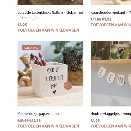
Scrabble Letterblocks 8x8cm – blokje met
Kaarshouder vierkant – M
afbeeldingen
Oorspronkelijke
Huidige
€
11,95
€
7,95
€
1,00
prijs
prijs
TOEVOEGEN AAN WI
was:
is:
TOEVOEGEN AAN WINKELWAGEN
€11,95.
€7,95.
SALE! 41%
Pennenbakje papa/mama
Houten vlaggetjes – wim
Oorspronkelijke
Huidige
€
21,95
€
12,95
€
1,95
prijs
prijs
TOEVOEGEN AAN WINKELWAGEN
TOEVOEGEN AAN WI