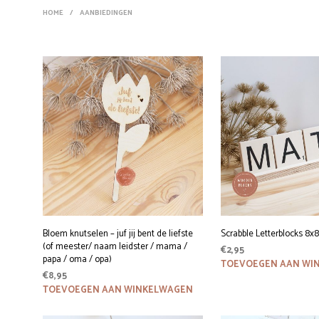
HOME
/
AANBIEDINGEN
Bloem knutselen – juf jij bent de liefste
Scrabble Letterblocks 8x
(of meester/ naam leidster / mama /
€
2,95
papa / oma / opa)
TOEVOEGEN AAN WI
€
8,95
TOEVOEGEN AAN WINKELWAGEN