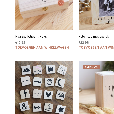
Haarspulletjes – 3 vaks
Fotolijstje met opdruk
€
16,95
€
12,95
TOEVOEGEN AAN WINKELWAGEN
TOEVOEGEN AAN WI
SALE! 33%