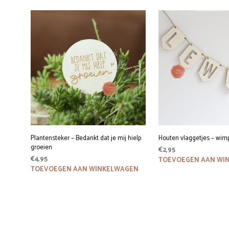
was:
is:
€21,95.
€12,95.
Plantensteker – Bedankt dat je mij hielp
Houten vlaggetjes – wim
groeien
€
2,95
€
4,95
TOEVOEGEN AAN WI
TOEVOEGEN AAN WINKELWAGEN