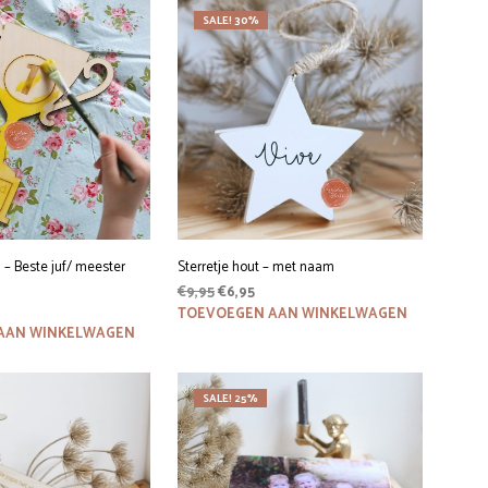
W
SALE! 30%
A
G
E
N
.
 – Beste juf/ meester
Sterretje hout – met naam
Oorspronkelijke
Huidige
€
9,95
€
6,95
prijs
prijs
TOEVOEGEN AAN WINKELWAGEN
was:
is:
AAN WINKELWAGEN
€9,95.
€6,95.
SALE! 25%