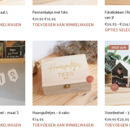
aat L
Pennenbakje met foto
Fotoblokken | Re
van 3!
Oorspronkelijke
Huidige
€
21,95
€
16,95
prijs
prijs
€
59,85
-
€
224,
NKELWAGEN
TOEVOEGEN AAN WINKELWAGEN
was:
is:
OPTIES SELE
€21,95.
€16,95.
SALE! 25%
pel – maat S
Haarspulletjes – 6 vaks-
Voordeelset – 3
Oorspr
€
14,95
€
39,95
€
29,95
prijs
NKELWAGEN
TOEVOEGEN AAN WINKELWAGEN
TOEVOEGEN 