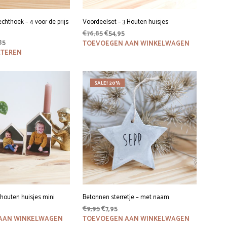
chthoek – 4 voor de prijs
Voordeelset – 3 Houten huisjes
Oorspronkelijke
Huidige
€
76,85
€
54,95
Prijsklasse:
85
prijs
prijs
TOEVOEGEN AAN WINKELWAGEN
€59,85
Dit
was:
is:
CTEREN
product
tot
€76,85.
€54,95.
heeft
€224,85
meerdere
SALE! 20%
variaties.
Deze
optie
kan
gekozen
worden
op
de
productpagina
 houten huisjes mini
Betonnen sterretje – met naam
onkelijke
Huidige
Oorspronkelijke
Huidige
€
9,95
€
7,95
prijs
prijs
prijs
AAN WINKELWAGEN
TOEVOEGEN AAN WINKELWAGEN