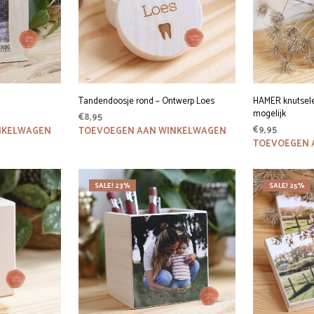
Tandendoosje rond – Ontwerp Loes
HAMER knutsele
mogelijk
€
8,95
€
9,95
NKELWAGEN
TOEVOEGEN AAN WINKELWAGEN
TOEVOEGEN 
SALE! 23%
SALE! 25%