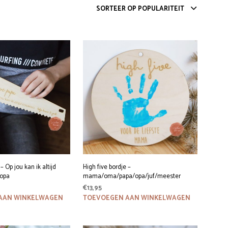
SORTEER OP POPULARITEIT
G
E
E
N
P
R
O
D
U
C
T
E
N
I
N
D
 Op jou kan ik altijd
High five bordje –
E
/opa
mama/oma/papa/opa/juf/meester
W
I
€
13,95
N
AAN WINKELWAGEN
TOEVOEGEN AAN WINKELWAGEN
K
E
L