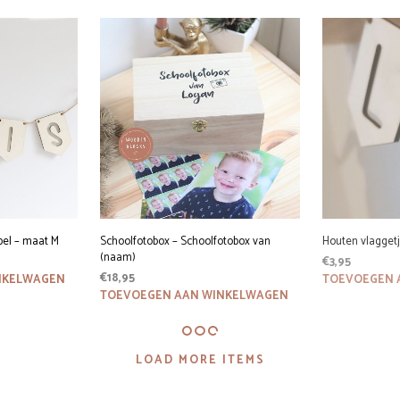
was:
€39,95.
pel – maat M
Schoolfotobox – Schoolfotobox van
Houten vlaggetj
(naam)
€
3,95
€
18,95
NKELWAGEN
TOEVOEGEN 
TOEVOEGEN AAN WINKELWAGEN
LOAD MORE ITEMS