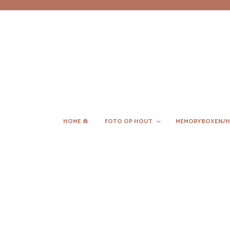
HOME ⋒
FOTO OP HOUT
MEMORYBOXEN/H