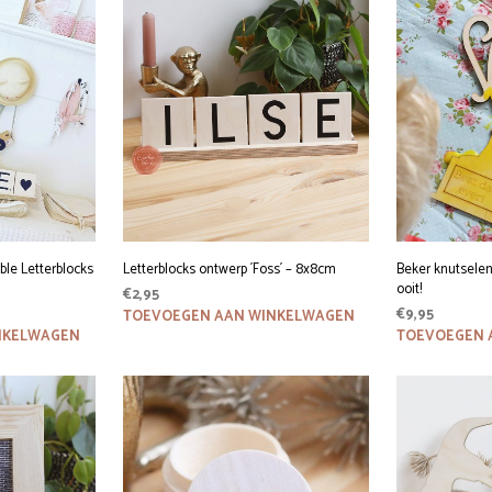
ble Letterblocks
Letterblocks ontwerp ´Foss´ – 8x8cm
Beker knutselen
ooit!
€
2,95
€
9,95
TOEVOEGEN AAN WINKELWAGEN
NKELWAGEN
TOEVOEGEN 