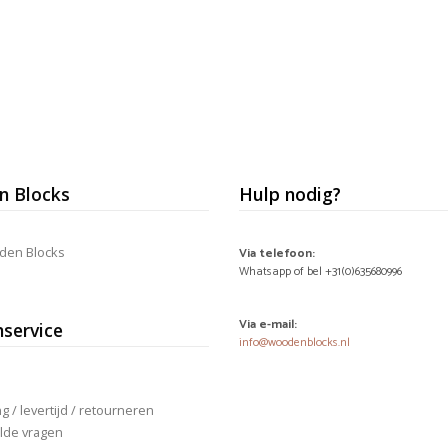
 Blocks
Hulp nodig?
den Blocks
Via telefoon:
Whatsapp of bel +31(0)635680996
Via e-mail:
nservice
info@woodenblocks.nl
 / levertijd / retourneren
lde vragen