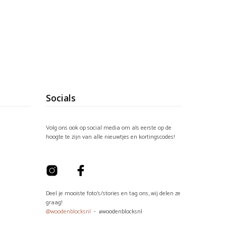
Socials
Volg ons ook op social media om als eerste op de
hoogte te zijn van alle nieuwtjes en kortingscodes!
Deel je mooiste foto's/stories en tag ons, wij delen ze
graag!
@woodenblocksnl
- #woodenblocksnl