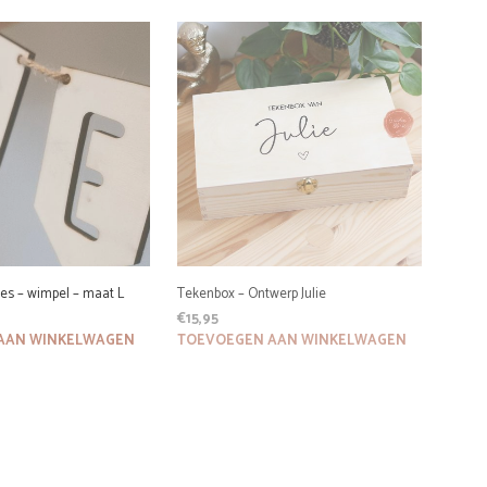
is:
was:
is:
€29,95.
€9,95.
€7,95.
es – wimpel – maat L
Tekenbox – Ontwerp Julie
€
15,95
AAN WINKELWAGEN
TOEVOEGEN AAN WINKELWAGEN