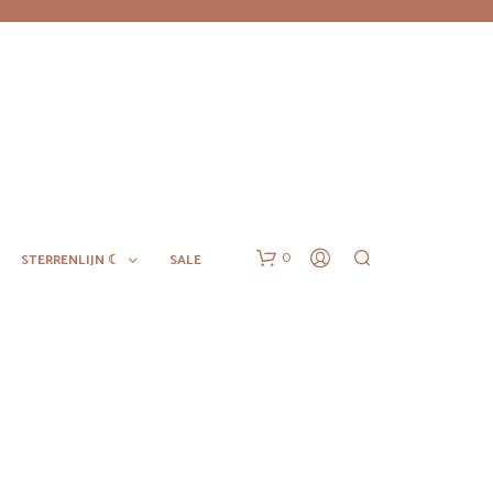
0
STERRENLIJN ☾
SALE