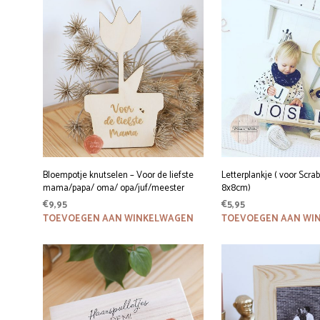
Bloempotje knutselen – Voor de liefste
Letterplankje ( voor Scrab
mama/papa/ oma/ opa/juf/meester
8x8cm)
€
9,95
€
5,95
TOEVOEGEN AAN WINKELWAGEN
TOEVOEGEN AAN WI