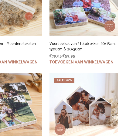
n – Meerdere teksten
Voordeelset van 3 fotoblokken: 10x15cm,
13x18cm & 20x30cm
Oorspronkelijke
Huidige
€
79,85
€
59,95
prijs
prijs
AAN WINKELWAGEN
TOEVOEGEN AAN WINKELWAGEN
was:
is:
€79,85.
€59,95.
SALE! 28%