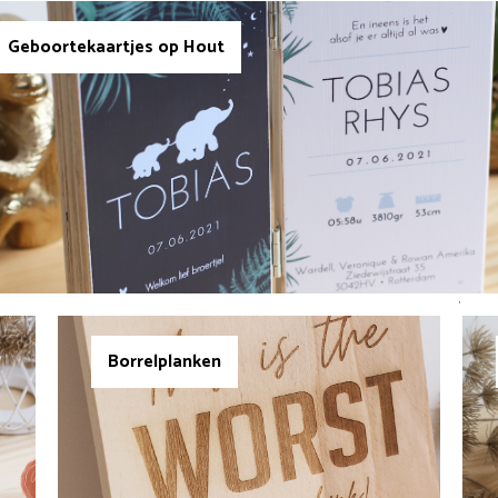
Geboortekaartjes op Hout
Borrelplanken