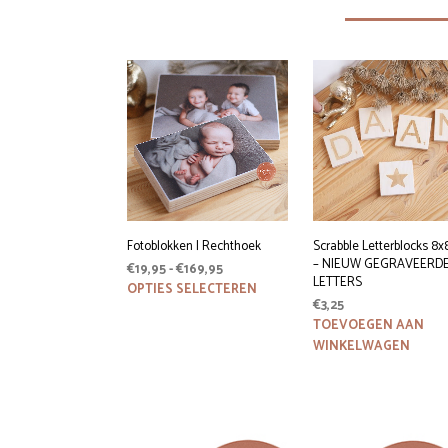
Fotoblokken | Rechthoek
Scrabble Letterblocks 8
– NIEUW GEGRAVEERD
Prijsklasse:
€
19,95
-
€
169,95
LETTERS
€19,95
Dit
OPTIES SELECTEREN
product
€
3,25
tot
heeft
€169,95
TOEVOEGEN AAN
meerdere
WINKELWAGEN
variaties.
Deze
optie
kan
gekozen