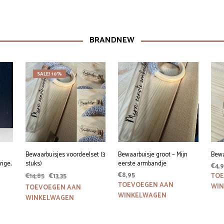
BRANDNEW
SALE! 10%
Bewaarbuisjes voordeelset (3
Bewaarbuisje groot – Mijn
Bewa
rige,
stuks)
eerste armbandje
€
4,
Oorspronkelijke
Huidige
€
8,95
€
14,85
€
13,35
TOE
prijs
prijs
TOEVOEGEN AAN
WI
TOEVOEGEN AAN
was:
is:
WINKELWAGEN
WINKELWAGEN
€14,85.
€13,35.