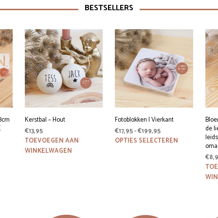
BESTSELLERS
x8cm
Kerstbal – Hout
Fotoblokken | Vierkant
Bloe
E
de l
Prijsklasse:
€
13,95
€
17,95
-
€
199,95
leid
€17,95
Dit
TOEVOEGEN AAN
OPTIES SELECTEREN
oma 
product
tot
WINKELWAGEN
heeft
€
8,
€199,95
meerdere
TOE
variaties.
WI
Deze
optie
kan
gekozen