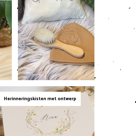
W
A
G
E
N
.
Herinneringskisten met ontwerp