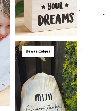
G
E
E
N
P
R
O
D
U
C
Bewaarzakjes
T
E
N
I
N
D
E
W
I
N
K
E
L