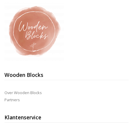
kan
gekozen
worden
op
de
productpagina
Wooden Blocks
Over Wooden Blocks
Partners
Klantenservice