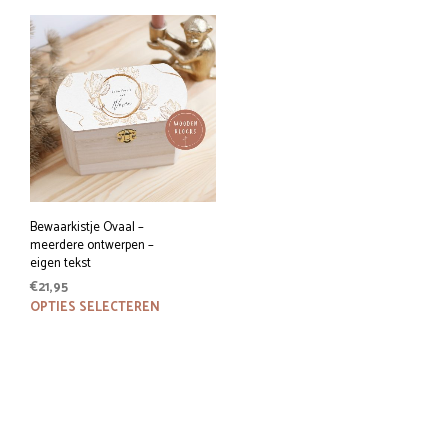
Bewaarkistje Ovaal –
meerdere ontwerpen –
eigen tekst
€
21,95
Dit
OPTIES SELECTEREN
product
heeft
meerdere
variaties.
Deze
optie