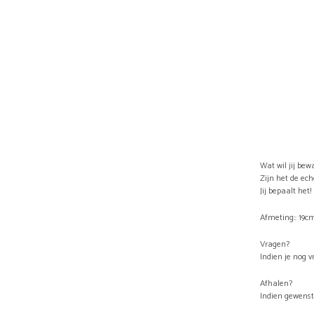
Wat wil jij bew
Zijn het de ech
Jij bepaalt het!
Afmeting:: 19c
Vragen?
Indien je nog 
Afhalen?
Indien gewenst 