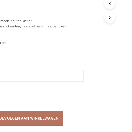
G
E
E
t mooie houten kistje?
N
ansichtkaarten, haarspeldjes of haarbandjes?
P
R
O
1 cm.
D
U
C
T
E
N
I
N
D
E
W
I
N
OEVOEGEN AAN WINKELWAGEN
K
E
L