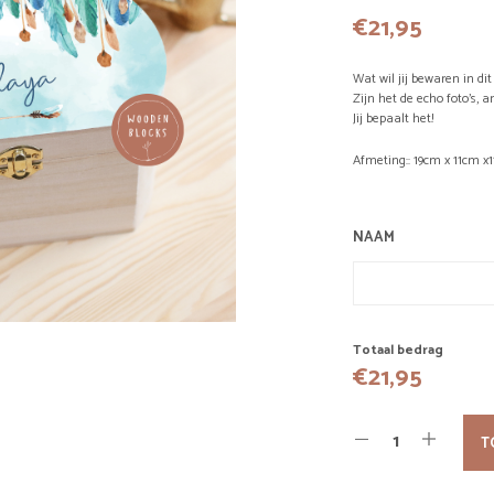
€
21,95
Wat wil jij bewaren in di
Zijn het de echo foto’s, 
Jij bepaalt het!
Afmeting:: 19cm x 11cm x1
NAAM
Totaal bedrag
€
21,95
T