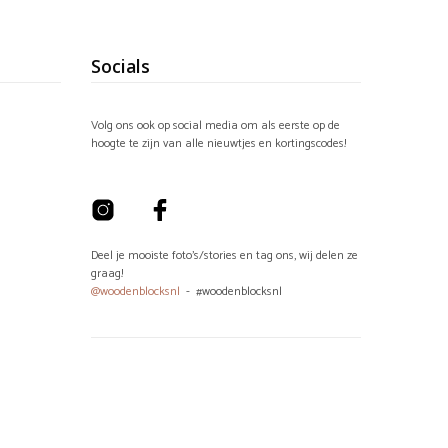
Socials
Volg ons ook op social media om als eerste op de
hoogte te zijn van alle nieuwtjes en kortingscodes!
Deel je mooiste foto's/stories en tag ons, wij delen ze
graag!
@woodenblocksnl
- #woodenblocksnl