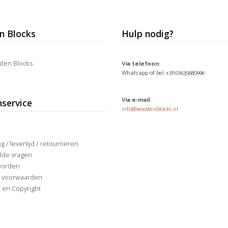
Deze
optie
kan
 Blocks
Hulp nodig?
gekozen
worden
op
den Blocks
de
Via telefoon:
productpagina
Whatsapp of bel +31(0)635680996
Via e-mail:
nservice
info@woodenblocks.nl
 / levertijd / retourneren
lde vragen
worden
 voorwaarden
r en Copyright