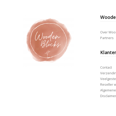
Deze
optie
kan
Wooden
gekozen
worden
op
de
Over Woo
productpagina
Partners
Klante
Contact
Verzending
Veelgeste
Reseller 
Algemene
Disclaime