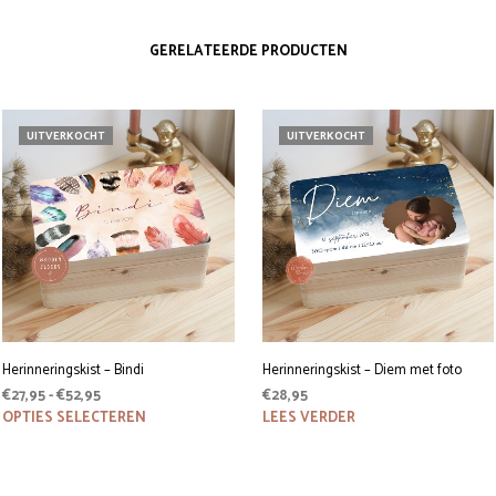
product
heeft
meerdere
GERELATEERDE PRODUCTEN
variaties.
Deze
optie
kan
UITVERKOCHT
UITVERKOCHT
gekozen
worden
op
de
productpagina
Herinneringskist – Bindi
Herinneringskist – Diem met foto
Prijsklasse:
€
27,95
-
€
52,95
€
28,95
€27,95
Dit
OPTIES SELECTEREN
LEES VERDER
product
tot
heeft
€52,95
meerdere
variaties.