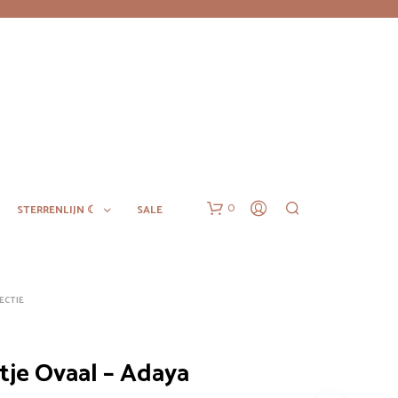
0
STERRENLIJN ☾
SALE
ECTIE
tje Ovaal – Adaya