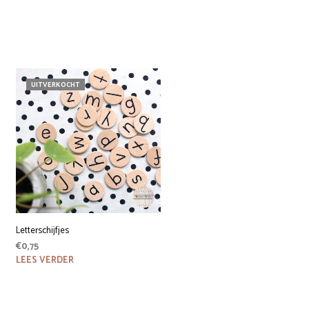
UITVERKOCHT
Letterschijfjes
€
0,75
LEES VERDER