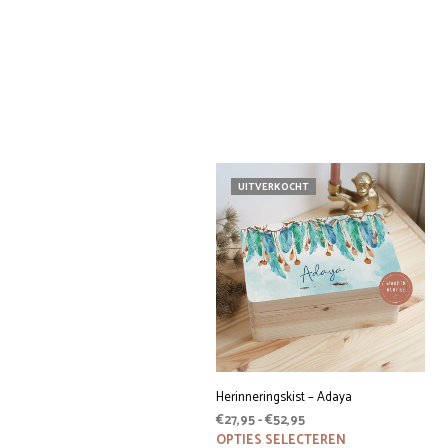
UITVERKOCHT
Herinneringskist – Adaya
Prijsklasse:
€
27,95
-
€
52,95
€27,95
Dit
OPTIES SELECTEREN