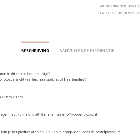
ARTIKELNUMMER:
OVAAL
CATEGORIE:
BOHEMIAN CO
BESCHRIJVING
AANVULLENDE INFORMATIE
aren in dit mooie houten kistje?
o foto’s, ansichtkaarten, haarspeldjes of haarbandjes?
m x 11cm x11 cm
vragen hebt kun je ons altijd mailen via info@woodenblocks.nl
kun je het product afhalen . Dit kan je aangeven tijdens de bestelprocedure.