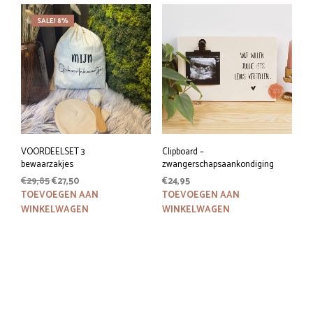
SALE! 8%
VOORDEELSET 3
Clipboard –
bewaarzakjes
zwangerschapsaankondiging
Oorspronkelijke
Huidige
€
29,85
€
27,50
€
24,95
prijs
prijs
TOEVOEGEN AAN
TOEVOEGEN AAN
was:
is:
WINKELWAGEN
WINKELWAGEN
€29,85.
€27,50.