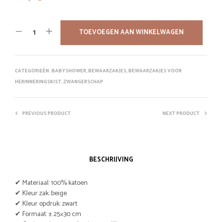
TOEVOEGEN AAN WINKELWAGEN
CATEGORIEËN:
BABYSHOWER
,
BEWAARZAKJES
,
BEWAARZAKJES VOOR
HERINNERINGSKIST
,
ZWANGERSCHAP
PREVIOUS PRODUCT
NEXT PRODUCT
BESCHRIJVING
✔ Materiaal: 100% katoen
✔ Kleur zak: beige
✔ Kleur opdruk: zwart
✔ Formaat: ± 25×30 cm