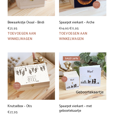
Bewaarkistje Ovaal – Bindi
Spaarpot vierkant – Arche
Oorspronkelijke
Huidige
€
21,95
€
14,95
€
11,95
prijs
prijs
TOEVOEGEN AAN
TOEVOEGEN AAN
was:
is:
WINKELWAGEN
WINKELWAGEN
€14,95.
€11,95.
SALE! 20%
Knutselbox – Otis
Spaarpot vierkant – met
geboortekaartje
€
27,95