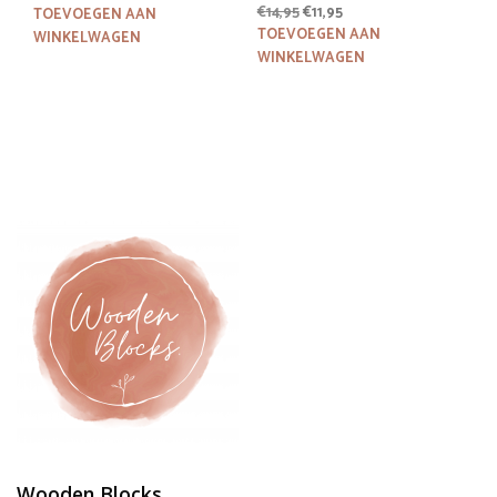
Oorspronkelijke
Huidige
€
14,95
€
11,95
TOEVOEGEN AAN
prijs
prijs
TOEVOEGEN AAN
WINKELWAGEN
was:
is:
WINKELWAGEN
€14,95.
€11,95.
Wooden Blocks