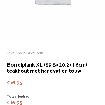
HOME
/
BOHEMIAN COLLECTIE
Borrelplank XL (59,5×20,2×1,6cm) –
teakhout met handvat en touw
€
16,95
Totaal bedrag
€
16,95