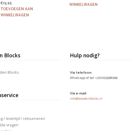
€
15,95
WINKELWAGEN
TOEVOEGEN AAN
WINKELWAGEN
 Blocks
Hulp nodig?
den Blocks
Via telefoon:
Whatsapp of bel +31(0)635680996
Via e-mail:
nservice
info@woodenblocks.nl
 / levertijd / retourneren
lde vragen