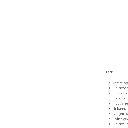
Facts:
Afmetinge
Dit broodp
Dit is ee
hand gem
Hout is e
Er kunnen
Vragen ov
Indien ge
Dit produ