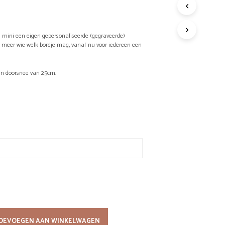
G
E
E
 je mini een eigen gepersonaliseerde (gegraveerde)
N
e meer wie welk bordje mag, vanaf nu voor iedereen een
P
R
O
en doorsnee van 25cm.
D
U
C
T
E
N
I
N
D
E
W
I
N
K
E
OEVOEGEN AAN WINKELWAGEN
L