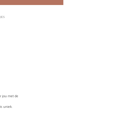
W
A
G
JES
E
N
.
or jou met de
is uniek.