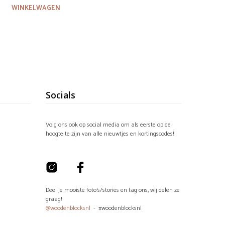
WINKELWAGEN
Socials
Volg ons ook op social media om als eerste op de
hoogte te zijn van alle nieuwtjes en kortingscodes!
Deel je mooiste foto's/stories en tag ons, wij delen ze
graag!
@woodenblocksnl
- #woodenblocksnl