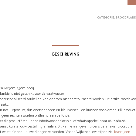
CATEGORIE:
BROODPLANK
BESCHRIJVING
n: Ø25cm, 1,5cm hoog.
lankje is niet geschikt voor de vaatwasser
n gepersonaliseerd artikel en kan daarom niet geretourneerd worden. Dit artikel wordt vo
aakt.
en natuurproduct, dus oneffenheden en kleurverschillen kunnen voorkomen. Elk product 
 geen rechten worden ontleend aan de foto’s.
er dit product? Mail naar info@woodenblocks.nl of whatsapp/bel naar 06-35680996.
wenst kun je jouw bestelling afhalen. Dit kan je aangeven tijdens de afrekenprocedure.
ct wordt binnen 5-10 werkdagen verzonden. Voor afwijkende levertijden zie:
levertijden
.