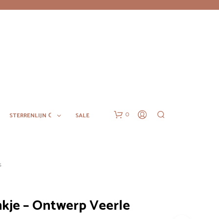
0
STERRENLIJN ☾
SALE
S
kje – Ontwerp Veerle