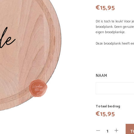
€
15,95
Dit is toch te leuk! Voor
broodplank. Geen geruzi
eigen broodplankje.
Deze broodplank heeft e
NAAM
Totaal bedrag
€
15,95
T