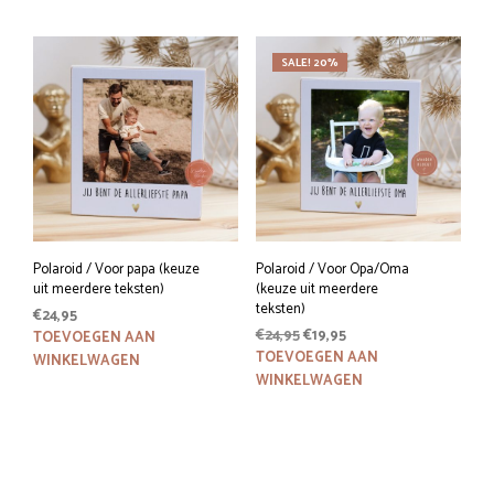
SALE! 20%
Polaroid / Voor papa (keuze
Polaroid / Voor Opa/Oma
uit meerdere teksten)
(keuze uit meerdere
teksten)
€
24,95
Oorspronkelijke
Huidige
€
24,95
€
19,95
TOEVOEGEN AAN
prijs
prijs
TOEVOEGEN AAN
WINKELWAGEN
was:
is:
WINKELWAGEN
€24,95.
€19,95.