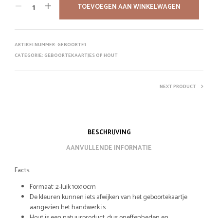
TOEVOEGEN AAN WINKELWAGEN
ARTIKELNUMMER:
GEBOORTE1
CATEGORIE:
GEBOORTEKAARTJES OP HOUT
NEXT PRODUCT
BESCHRIJVING
AANVULLENDE INFORMATIE
Facts:
Formaat: 2-luik 10x10cm
De kleuren kunnen iets afwijken van het geboortekaartje
aangezien het handwerk is.
Hout is een natuurproduct, dus oneffenheden en