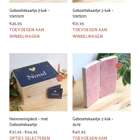
Geboortekaartje 3-luik –
Geboortekaartje 2-luik –
10x10cm
10x15cm
€
45,95
€
31,95
TOEVOEGEN AAN
TOEVOEGEN AAN
WINKELWAGEN
WINKELWAGEN
Herinneringskist – met
Geboortekaartje 2-luik –
Geboortekaartje
9×19
Prijsklasse:
€
27,95
-
€
94,95
€
40,95
€27,95
Dit
OPTIES SELECTEREN
TOEVOEGEN AAN