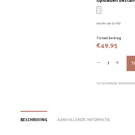
Uploaden bestan
(max file size 512 MB)
Totaal bedrag
€
49,95
T
CATEGORIEËN:
BOHEMIAN 
BESCHRIJVING
AANVULLENDE INFORMATIE