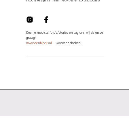
hoogte te zijn van alle nieuwtjes en kortingscodes!
Deel je mooiste foto's/stories en tag ons, wij delen ze
graag!
@woodenblocksnl
- #woodenblocksnl