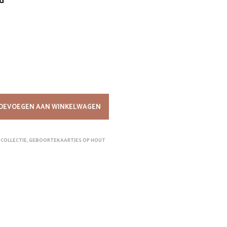
d
W
A
G
E
N
.
OEVOEGEN AAN WINKELWAGEN
COLLECTIE
,
GEBOORTEKAARTJES OP HOUT