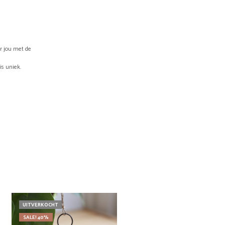
or jou met de
is uniek.
UITVERKOCHT
SALE! 40%