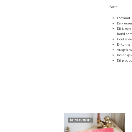
Facts:
Formaat: 
De kleure
Dit is ee
hand ge
Hout is e
Er kunnen
Vragen ov
Indien ge
Dit produ
UITVERKOCHT