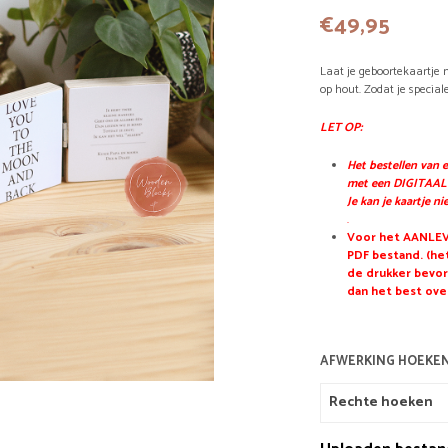
€
49,95
Laat je geboortekaartje n
op hout. Zodat je special
LET OP:
Het bestellen van 
met een DIGITAAL
Je kan je kaartje n
.
Voor het AANLEVE
PDF bestand. (het
de drukker bevor
dan het best ove
AFWERKING HOEKE