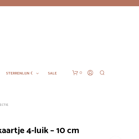
0
STERRENLIJN ☾
SALE
ECTIE
aartje 4-luik – 10 cm