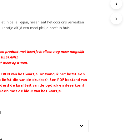
G
E
E
iet in de la liggen, maar laat het door ons verwerken
N
e kaartje altijd een mooi plekje heeft in huis!
P
R
O
D
een product met kaartje is alleen nog maar mogelijk
U
 BESTAND.
C
iet meer opsturen.
T
E
REN van het kaartje ontvang ik het liefst een
N
 liefst die van de drukker). Een PDF bestand van
I
derd de kwaliteit van de opdruk en deze komt
N
reen met de kleur van het kaartje.
D
E
W
N
I
N
K
E
L