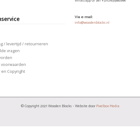
Whatsapp of bel +31(0)635680996
Via e-mail:
nservice
info@woodenblocks.nl
 / levertijd / retourneren
lde vragen
worden
 voorwaarden
r en Copyright
© Copyright 2021 Wooden Blocks - Website door
Pixelbox Media