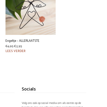
Engeltje – ALLERLAATSTE
Oorspronkelijke
Huidige
€
4,95
€
2,95
prijs
prijs
LEES VERDER
was:
is:
€4,95.
€2,95.
Socials
Volg ons ook op social media om als eerste op de