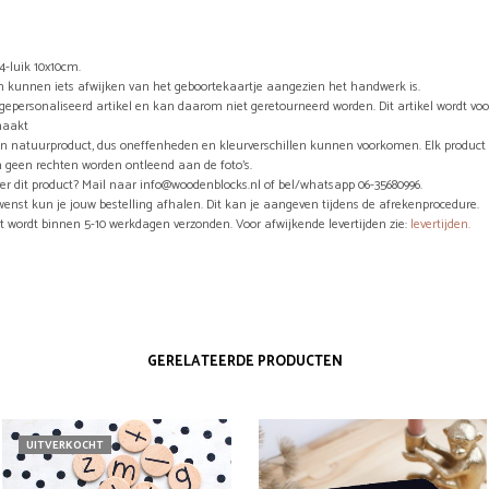
4-luik 10x10cm.
n kunnen iets afwijken van het geboortekaartje aangezien het handwerk is.
n gepersonaliseerd artikel en kan daarom niet geretourneerd worden. Dit artikel wordt vo
maakt
en natuurproduct, dus oneffenheden en kleurverschillen kunnen voorkomen. Elk product 
 geen rechten worden ontleend aan de foto’s.
er dit product? Mail naar info@woodenblocks.nl of bel/whatsapp 06-35680996.
wenst kun je jouw bestelling afhalen. Dit kan je aangeven tijdens de afrekenprocedure.
ct wordt binnen 5-10 werkdagen verzonden. Voor afwijkende levertijden zie:
levertijden.
GERELATEERDE PRODUCTEN
UITVERKOCHT