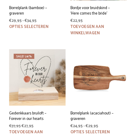
Borrelplank (bamboe) –
Bordje voor bruidskind –
graveren
‘Here comes the bride’
Prijsklasse:
€
29,95
-
€
34,95
€
22,95
€29,95
Dit
OPTIES SELECTEREN
TOEVOEGEN AAN
tot
product
WINKELWAGEN
€34,95
heeft
meerdere
variaties.
SALE! 26%
Deze
optie
kan
gekozen
worden
op
de
productpagina
Gedenkkaars bruiloft –
Borrelplank (acaciahout) –
Forever in our hearts
graveren
Oorspronkelijke
Huidige
Prijsklasse:
€
37,95
€
27,95
€
24,95
-
€
29,95
prijs
prijs
€24,95
Dit
TOEVOEGEN AAN
OPTIES SELECTEREN