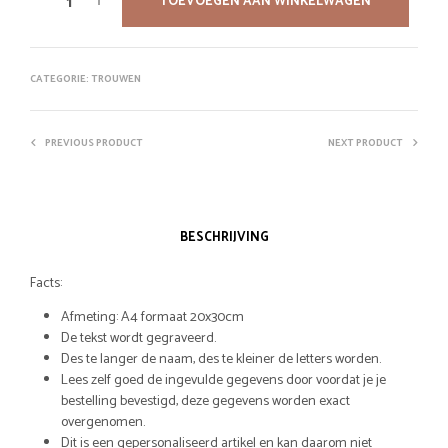
TOEVOEGEN AAN WINKELWAGEN
CATEGORIE:
TROUWEN
PREVIOUS PRODUCT
NEXT PRODUCT
BESCHRIJVING
Facts:
Afmeting: A4 formaat 20x30cm
De tekst wordt gegraveerd.
Des te langer de naam, des te kleiner de letters worden.
Lees zelf goed de ingevulde gegevens door voordat je je
bestelling bevestigd, deze gegevens worden exact
overgenomen.
Dit is een gepersonaliseerd artikel en kan daarom niet