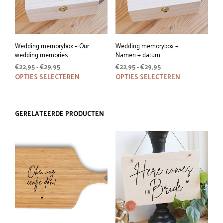
Wedding memorybox – Our
Wedding memorybox –
wedding memories
Namen + datum
Prijsklasse:
Prijsklasse:
€
22,95
-
€
29,95
€
22,95
-
€
29,95
€22,95
Dit
€22,95
Dit
OPTIES SELECTEREN
OPTIES SELECTEREN
tot
tot
product
prod
€29,95
€29,95
heeft
heeft
meerdere
meer
GERELATEERDE PRODUCTEN
variaties.
variat
Deze
Deze
optie
optie
kan
kan
gekozen
geko
worden
word
op
op
de
de
productpagina
prod