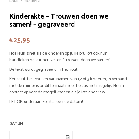
HOME
/
TROUWEN
Kinderakte – Trouwen doen we
samen! – gegraveerd
€
25,95
Hoe leuk is het als de kinderen op jullie bruiloft ook hun
handtekening kunnen zetten. ‘Trouwen doen we samen’.
De tekst wordt gegraveerd in het hout.
Keuze uit het invullen van namen van 1,2 of 3 kinderen, in verband
met de ruimte is bij dit formaat meer helaas niet mogelijk. Neem
contact op voor de mogelijkheden als je iets anders wil.
LET OP: onderaan komt alleen de datum!
DATUM