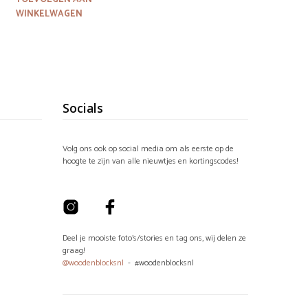
WINKELWAGEN
Socials
Volg ons ook op social media om als eerste op de
hoogte te zijn van alle nieuwtjes en kortingscodes!
Deel je mooiste foto's/stories en tag ons, wij delen ze
graag!
@woodenblocksnl
- #woodenblocksnl