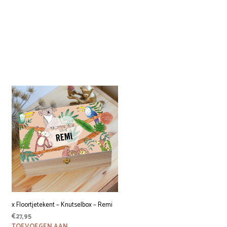
x Floortjetekent – Knutselbox – Remi
€
27,95
TOEVOEGEN AAN