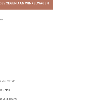
OEVOEGEN AAN WINKELWAGEN
W
A
G
E
EN
N
.
or jou met de
is uniek.
r 06-35680996.