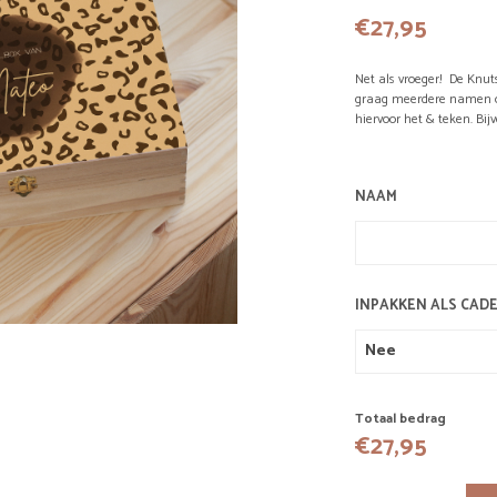
€
27,95
Net als vroeger! De Knut
graag meerdere namen op 
hiervoor het & teken. Bij
NAAM
INPAKKEN ALS CAD
Totaal bedrag
€
27,95