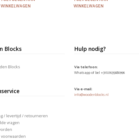
WINKELWAGEN
WINKELWAGEN
 Blocks
Hulp nodig?
den Blocks
Via telefoon:
Whatsapp of bel +31(0)635680996
Via e-mail:
nservice
info@woodenblocks.nl
 / levertijd / retourneren
lde vragen
worden
 voorwaarden