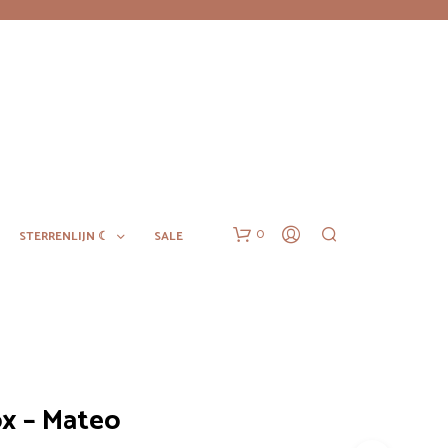
0
STERRENLIJN ☾
SALE
x – Mateo