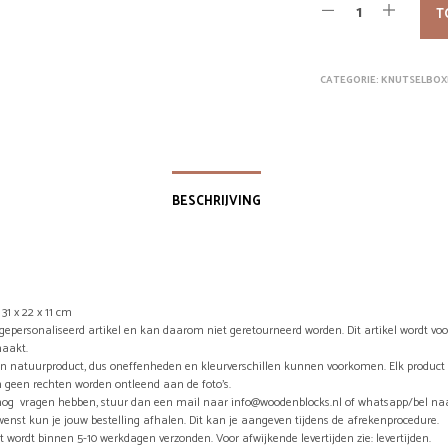
T
CATEGORIE:
KNUTSELBOX
BESCHRIJVING
31 x 22 x 11 cm
n gepersonaliseerd artikel en kan daarom niet geretourneerd worden. Dit artikel wordt vo
aakt.
en natuurproduct, dus oneffenheden en kleurverschillen kunnen voorkomen. Elk product 
 geen rechten worden ontleend aan de foto’s.
nog vragen hebben, stuur dan een mail naar info@woodenblocks.nl of whatsapp/bel naa
wenst kun je jouw bestelling afhalen. Dit kan je aangeven tijdens de afrekenprocedure.
t wordt binnen 5-10 werkdagen verzonden. Voor afwijkende levertijden zie: levertijden.