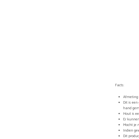
Facts:
Afmeting: 
Dit is ee
hand gem
Hout is e
Er kunnen
Mocht je 
Indien ge
Dit produc