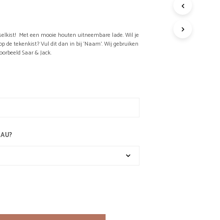
G
E
E
selkist! Met een mooie houten uitneembare lade. Wil je
N
de tekenkist? Vul dit dan in bij ‘Naam’. Wij gebruiken
P
voorbeeld Saar & Jack.
R
O
D
U
C
T
E
N
I
EAU?
N
D
E
W
I
N
K
E
L