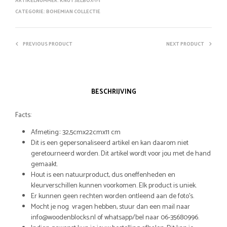
ARTIKELNUMMER:
KNUTSELBOX-1-1
CATEGORIE:
BOHEMIAN COLLECTIE
PREVIOUS PRODUCT
NEXT PRODUCT
BESCHRIJVING
Facts:
Afmeting:: 32,5cmx22cmx11 cm
Dit is een gepersonaliseerd artikel en kan daarom niet
geretourneerd worden. Dit artikel wordt voor jou met de hand
gemaakt.
Hout is een natuurproduct, dus oneffenheden en
kleurverschillen kunnen voorkomen. Elk product is uniek.
Er kunnen geen rechten worden ontleend aan de foto’s.
Mocht je nog vragen hebben, stuur dan een mail naar
info@woodenblocks.nl of whatsapp/bel naar 06-35680996.