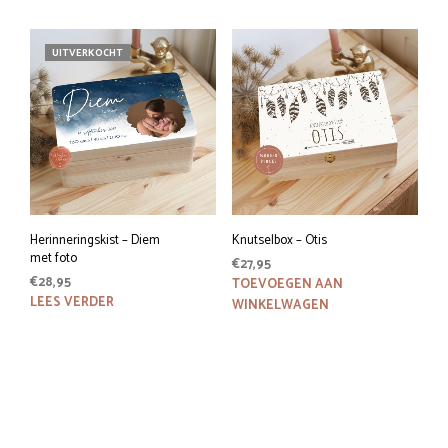
€52,95
heeft
heeft
meerdere
meer
UITVERKOCHT
variaties.
variat
Deze
Deze
optie
optie
kan
kan
gekozen
geko
worden
word
op
op
de
de
productpagina
prod
Herinneringskist – Diem
Knutselbox – Otis
met foto
€
27,95
€
28,95
TOEVOEGEN AAN
LEES VERDER
WINKELWAGEN