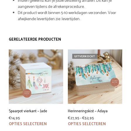
Indien gewenst kun je jouw bestelling afhalen. Dit kan je
aangeven tijdens de afrekenprocedure.
Dit product wordt binnen 5-10 werkdagen verzonden. Voor
afwijkende levertijden zie: levertijden.
GERELATEERDE PRODUCTEN
UITVERKOCHT
Spaarpot vierkant – Jade
Herinneringskist – Adaya
Prijsklasse:
€
14,95
€
27,95
-
€
52,95
Dit
€27,95
Dit
OPTIES SELECTEREN
OPTIES SELECTEREN
tot
product
prod