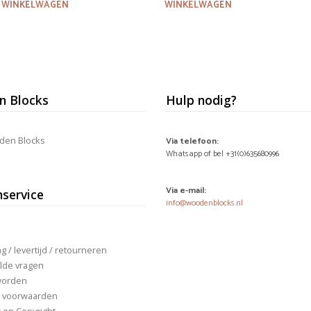
WINKELWAGEN
WINKELWAGEN
 Blocks
Hulp nodig?
den Blocks
Via telefoon:
Whatsapp of bel +31(0)635680996
Via e-mail:
nservice
info@woodenblocks.nl
 / levertijd / retourneren
lde vragen
worden
 voorwaarden
r en Copyright