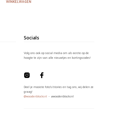
WINKELWAGEN
Socials
Volg ons ook op social media om als eerste op de
hoogte te zijn van alle nieuwtjes en kortingscodes!
Deel je mooiste foto's/stories en tag ons, wij delen ze
graag!
@woodenblocksnl
- #woodenblocksnl