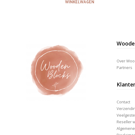
was:
is:
WINKELWAGEN
€76,85.
€54,95.
Wooden
Over Woo
Partners
Klante
Contact
Verzending
Veelgeste
Reseller 
Algemene
Disclaime