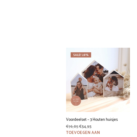
SALE! 28%
Voordeelset – 3 Houten huisjes
Oorspronkelijke
Huidige
€
76,85
€
54,95
prijs
prijs
TOEVOEGEN AAN