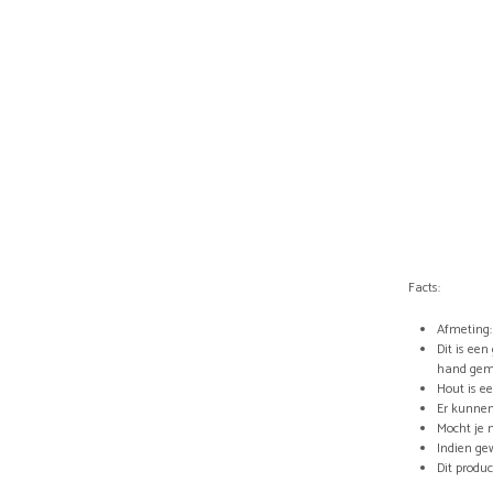
Facts:
Afmeting: 
Dit is ee
hand gem
Hout is e
Er kunnen
Mocht je 
Indien ge
Dit produc