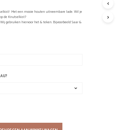
R
O
selkist! Met een mooie houten uitneembare lade. Wil je
D
p de Knutselkist?
U
. Wij gebruiken hiervoor het & teken. Bijvoorbeeld Saar &
C
T
E
N
I
N
D
E
W
EAU?
I
N
K
E
L
W
A
G
E
N