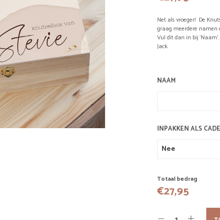
Net als vroeger! De Knut
graag meerdere namen o
Vul dit dan in bij ‘Naam’
Jack.
NAAM
INPAKKEN ALS CAD
Totaal bedrag
€
27,95