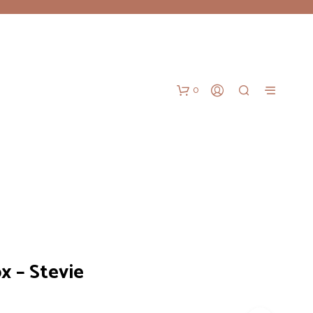
0
G
x – Stevie
E
E
N
P