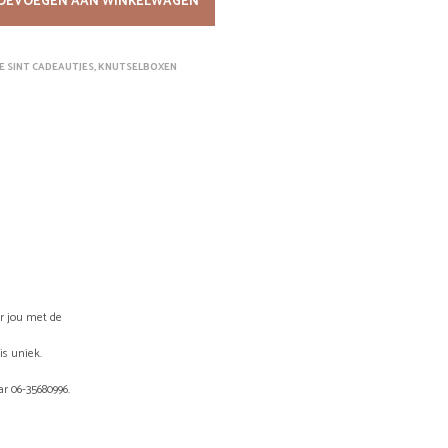
OEVOEGEN AAN WINKELWAGEN
.
E SINT CADEAUTJES
,
KNUTSELBOXEN
or jou met de
is uniek.
r 06-35680996.