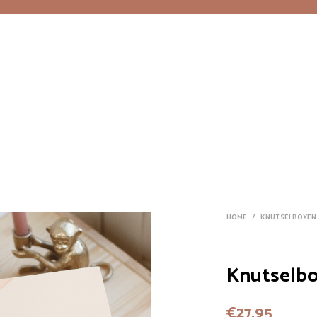
HOME
/
KNUTSELBOXEN
Knutselbo
€
27,95