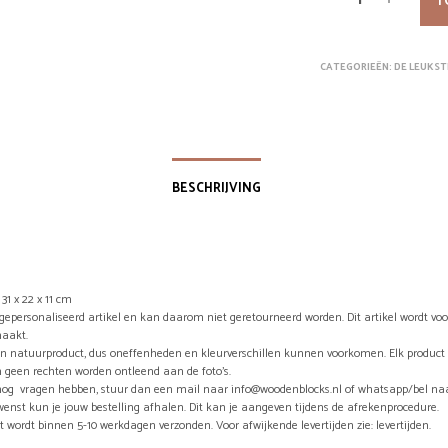
T
CATEGORIEËN:
DE LEUKST
BESCHRIJVING
31 x 22 x 11 cm
n gepersonaliseerd artikel en kan daarom niet geretourneerd worden. Dit artikel wordt vo
aakt.
en natuurproduct, dus oneffenheden en kleurverschillen kunnen voorkomen. Elk product 
 geen rechten worden ontleend aan de foto’s.
nog vragen hebben, stuur dan een mail naar info@woodenblocks.nl of whatsapp/bel naa
wenst kun je jouw bestelling afhalen. Dit kan je aangeven tijdens de afrekenprocedure.
t wordt binnen 5-10 werkdagen verzonden. Voor afwijkende levertijden zie: levertijden.