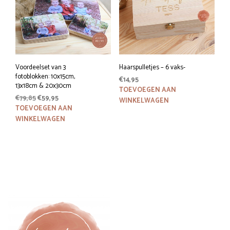
kan
geko
word
op
de
prod
Voordeelset van 3
Haarspulletjes – 6 vaks-
fotoblokken: 10x15cm,
€
14,95
13x18cm & 20x30cm
TOEVOEGEN AAN
Oorspronkelijke
Huidige
€
79,85
€
59,95
WINKELWAGEN
prijs
prijs
TOEVOEGEN AAN
was:
is:
WINKELWAGEN
€79,85.
€59,95.