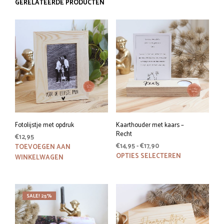
GERELATEERDE PRODUCTEN
Fotolijstje met opdruk
Kaarthouder met kaars –
Recht
€
12,95
Prijsklasse:
€
14,95
-
€
17,90
TOEVOEGEN AAN
€14,95
Dit
OPTIES SELECTEREN
WINKELWAGEN
tot
prod
€17,90
heeft
meer
SALE! 25%
variat
Deze
optie