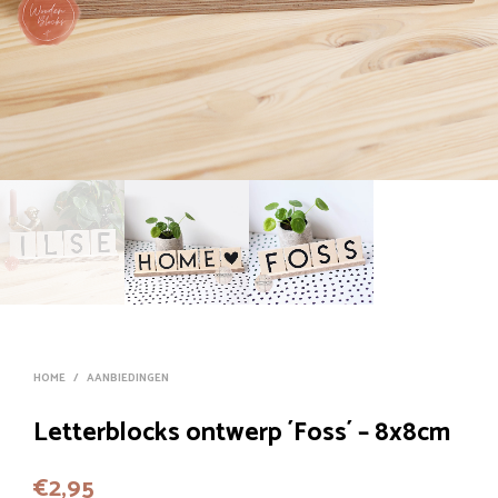
HOME
/
AANBIEDINGEN
Letterblocks ontwerp ´Foss´ – 8x8cm
€
2,95