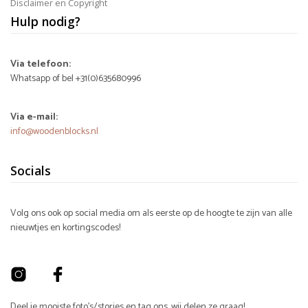
Disclaimer en Copyright
Hulp nodig?
Via telefoon:
Whatsapp of bel +31(0)635680996
Via e-mail:
info@woodenblocks.nl
Socials
Volg ons ook op social media om als eerste op de hoogte te zijn van alle
nieuwtjes en kortingscodes!
Deel je mooiste foto's/stories en tag ons, wij delen ze graag!