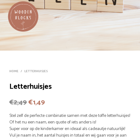
HOME
/
LETTERHUISJES
Letterhuisjes
Oorspronkelijke
Huidige
€
2,49
€
1,49
prijs
prijs
Stel zelf de perfecte combinatie samen met deze toffe letterhuisjes!
was:
is:
Of het nu een naam, een quote of iets anders is!
Super voor op de kinderkamer en ideaal als cadeautje natuurlijk!
€2,49.
€1,49.
Vul je naam in, het aantal huisjes in totaal en wij gaan voor je aan