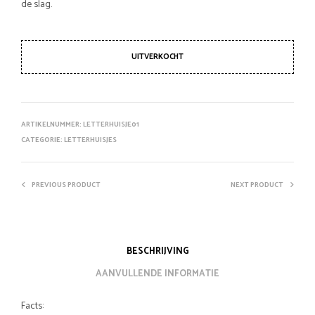
de slag.
UITVERKOCHT
ARTIKELNUMMER:
LETTERHUISJE01
CATEGORIE:
LETTERHUISJES
PREVIOUS PRODUCT
NEXT PRODUCT
BESCHRIJVING
AANVULLENDE INFORMATIE
Facts: