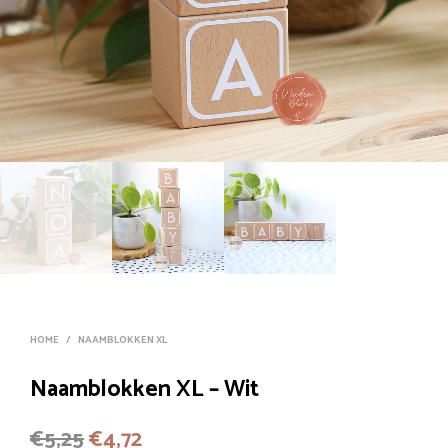
HOME
/
NAAMBLOKKEN XL
Naamblokken XL – Wit
Oorspronkelijke
Huidige
€
5,25
€
4,72