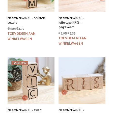
Naamblokken XL – Scrabble
Naamblokken XL –
Letters
lettertype KRIS –
gegraveerd
Oorspronkelijke
Huidige
€
5,25
€
4,72
Oorspronkelijke
Huidige
prijs
prijs
€
5,95
€
5,35
TOEVOEGEN AAN
prijs
prijs
was:
is:
TOEVOEGEN AAN
WINKELWAGEN
was:
is:
€5,25.
€4,72.
WINKELWAGEN
€5,95.
€5,35.
SALE! 10%
Naamblokken XL – zwart
Naamblokken XL –