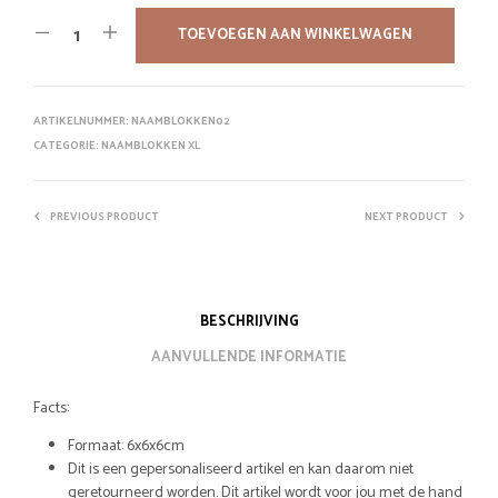
was:
is:
TOEVOEGEN AAN WINKELWAGEN
€5,25.
€4,72.
ARTIKELNUMMER:
NAAMBLOKKEN02
CATEGORIE:
NAAMBLOKKEN XL
PREVIOUS PRODUCT
NEXT PRODUCT
BESCHRIJVING
AANVULLENDE INFORMATIE
Facts:
Formaat: 6x6x6cm
Dit is een gepersonaliseerd artikel en kan daarom niet
geretourneerd worden. Dit artikel wordt voor jou met de hand