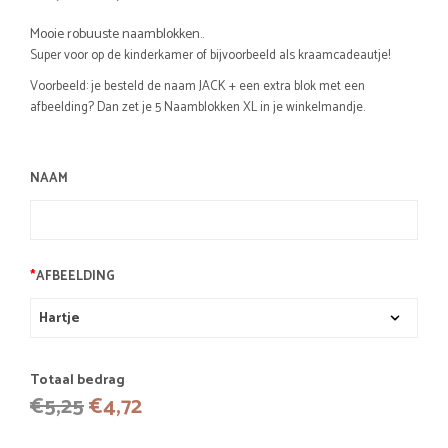
prijs
prijs
Mooie robuuste naamblokken.
.
was:
is:
Super voor op de kinderkamer of bijvoorbeeld als kraamcadeautje!
€5,25.
€4,72.
Voorbeeld: je besteld de naam JACK + een extra blok met een
afbeelding? Dan zet je 5 Naamblokken XL in je winkelmandje.
NAAM
*
AFBEELDING
Totaal bedrag
Oorspronkelijke
Huidige
€
5,25
€
4,72
prijs
prijs