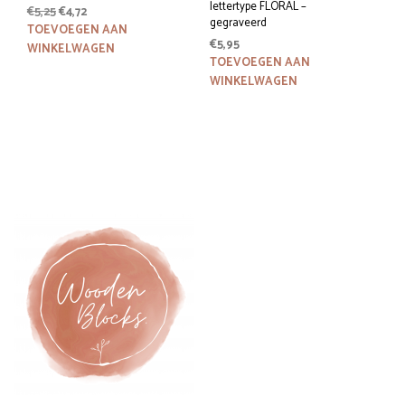
lettertype FLORAL –
Oorspronkelijke
Huidige
€
5,25
€
4,72
gegraveerd
prijs
prijs
TOEVOEGEN AAN
€
5,95
was:
is:
WINKELWAGEN
€5,25.
€4,72.
TOEVOEGEN AAN
WINKELWAGEN