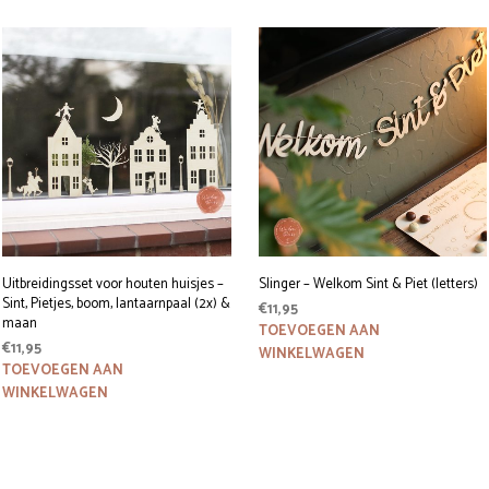
Uitbreidingsset voor houten huisjes –
Slinger – Welkom Sint & Piet (letters)
Sint, Pietjes, boom, lantaarnpaal (2x) &
€
11,95
maan
TOEVOEGEN AAN
€
11,95
WINKELWAGEN
TOEVOEGEN AAN
WINKELWAGEN