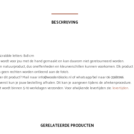
BESCHRIJVING
crabble letters: 8×8 cm
el wordt voor jou met de hand gemaakt en kan daarom niet geretourneerd worden.
en natuurproduct, dus oneffenheden en kleurverschillen kunnen voorkomen. Elk product 
 geen rechten worden ontleend aan de foto’s.
er dit product? Mail naar info@woodenblocks.nl of whatsapp/bel naar 06-35680996.
wenst kun je jouw bestelling afhalen. Dit kan je aangeven tijdens de afrekenprocedure.
ct wordt binnen 5-10 werkdagen verzonden. Voor afwijkende levertijden zie:
levertijden
.
GERELATEERDE PRODUCTEN