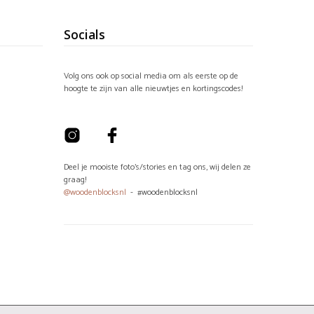
Socials
Volg ons ook op social media om als eerste op de
hoogte te zijn van alle nieuwtjes en kortingscodes!
Deel je mooiste foto's/stories en tag ons, wij delen ze
graag!
@woodenblocksnl
- #woodenblocksnl