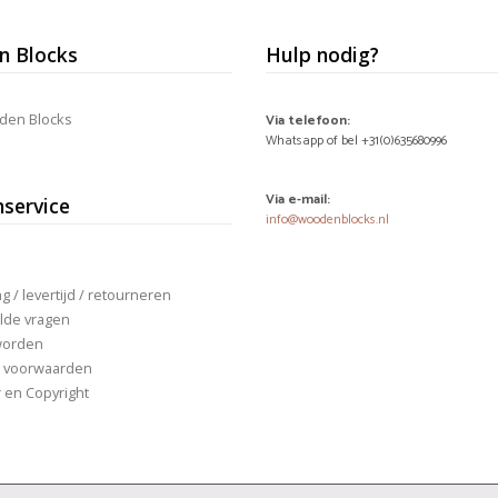
 Blocks
Hulp nodig?
den Blocks
Via telefoon:
Whatsapp of bel +31(0)635680996
Via e-mail:
nservice
info@woodenblocks.nl
 / levertijd / retourneren
lde vragen
worden
 voorwaarden
r en Copyright