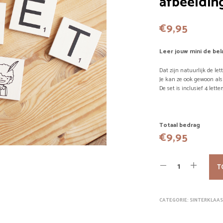
afbeeldin
€
9,95
Leer jouw mini de bela
Dat zijn natuurlijk de lett
Je kan ze ook gewoon als
De set is inclusief 4 lette
Totaal bedrag
€
9,95
T
CATEGORIE:
SINTERKLAAS