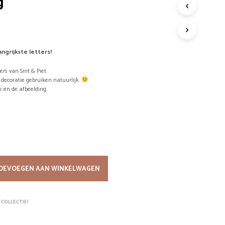
g
G
E
E
N
P
ngrijkste letters!
R
O
ers van Sint & Piet.
D
 decoratie gebruiken natuurlijk.
U
rs en de afbeelding.
C
T
E
N
I
N
D
E
OEVOEGEN AAN WINKELWAGEN
W
I
N
 COLLECTIE!
K
E
L