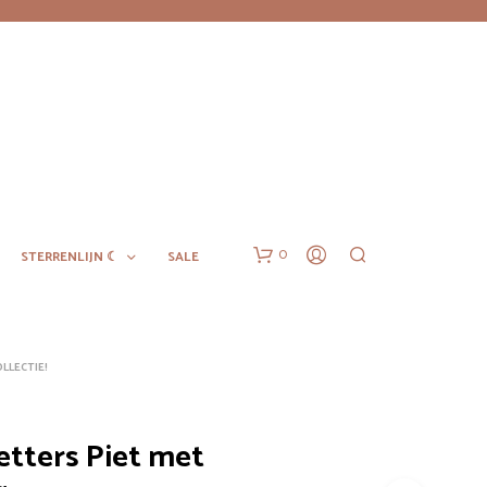
0
STERRENLIJN ☾
SALE
LLECTIE!
etters Piet met