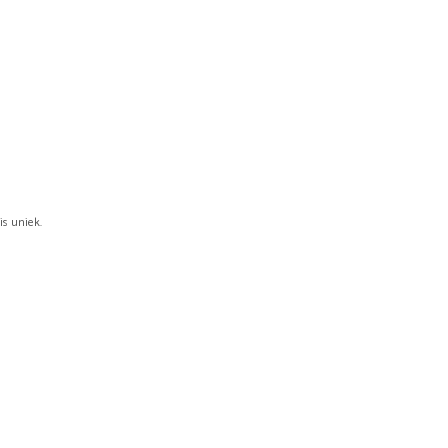
W
A
G
E
N
.
is uniek.