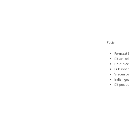
Facts:
Formaat S
Dit artik
Hout is e
Er kunnen
Vragen ov
Indien ge
Dit produ