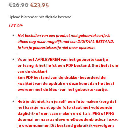
Oorspronkelijke
Huidige
€
26,90
€
23,95
prijs
prijs
Upload hieronder het digitale bestand.
was:
is:
LET OP:
€26,90.
€23,95.
Het bestellen van een product met geboortekaartje is
alleen nog maar mogelijk met een DIGITAAL BESTAND.
Je kan je geboortekaartje niet meer opsturen.
.
Voor het AANLEVEREN van het geboortekaartje
ontvang ik het liefst een PDF bestand. (het liefst die
van de drukker)
Een PDF bestand van de drukker bevorderd de
kwaliteit van de opdruk en deze komt dan het best
overeen met de kleur van het geboortekaartje.
.
Heb je dit niet, kan je zelf een foto maken (zorg dat
het kaartje recht op de foto staat met voldoende
daglicht) of een scan maken en dit als JPEG of PNG
doormailen naar aanleveren@woodenblocks.nl o.v.v.
je ordernummer. Dit bestand gebruik ik vervolgens