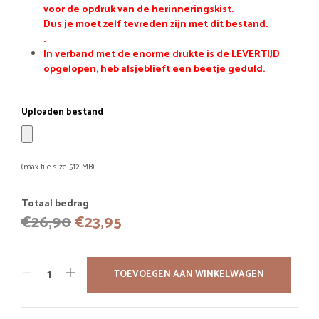
voor de opdruk van de herinneringskist.
Dus je moet zelf tevreden zijn met dit bestand.
.
In verband met de enorme drukte is de LEVERTIJD
opgelopen, heb alsjeblieft een beetje geduld.
Uploaden bestand
(max file size 512 MB)
Totaal bedrag
Oorspronkelijke
Huidige
€
26,90
€
23,95
prijs
prijs
was:
is:
TOEVOEGEN AAN WINKELWAGEN
€26,90.
€23,95.