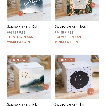
Spaarpot vierkant – Diem
Spaarpot vierkant – Joes
Oorspronkelijke
Huidige
Oorspronkelijke
Huidige
€
14,95
€
11,95
€
14,95
€
11,95
prijs
prijs
prijs
prijs
TOEVOEGEN AAN
TOEVOEGEN AAN
was:
is:
was:
is:
WINKELWAGEN
WINKELWAGEN
€14,95.
€11,95.
€14,95.
€11,95.
SALE! 20%
SALE! 20%
Spaarpot vierkant – Mik
Spaarpot vierkant – Finn