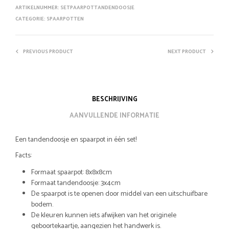
ARTIKELNUMMER:
SETPAARPOTTANDENDOOSJE
CATEGORIE:
SPAARPOTTEN
PREVIOUS PRODUCT
NEXT PRODUCT
BESCHRIJVING
AANVULLENDE INFORMATIE
Een tandendoosje en spaarpot in één set!
Facts:
Formaat spaarpot: 8x8x8cm
Formaat tandendoosje: 3x4cm
De spaarpot is te openen door middel van een uitschuifbare
bodem.
De kleuren kunnen iets afwijken van het originele
geboortekaartje, aangezien het handwerk is.