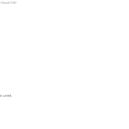
 COLLECTIE!
W
A
G
E
N
.
is uniek.