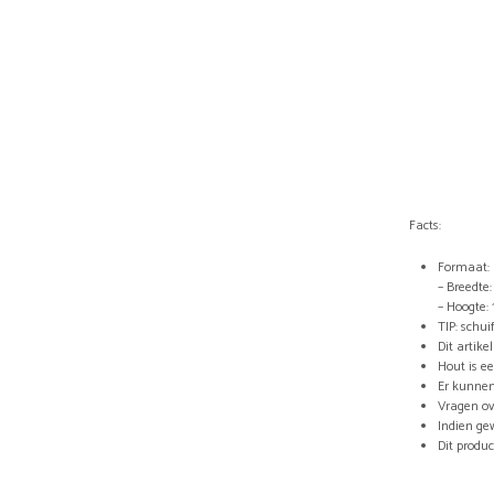
Facts:
Formaat:
– Breedte
– Hoogte:
TIP: schui
Dit artik
Hout is e
Er kunnen
Vragen ov
Indien ge
Dit produ