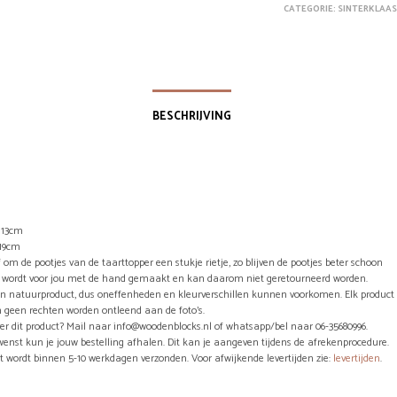
CATEGORIE:
SINTERKLAAS
BESCHRIJVING
: 13cm
 19cm
f om de pootjes van de taarttopper een stukje rietje, zo blijven de pootjes beter schoon
el wordt voor jou met de hand gemaakt en kan daarom niet geretourneerd worden.
en natuurproduct, dus oneffenheden en kleurverschillen kunnen voorkomen. Elk product 
 geen rechten worden ontleend aan de foto’s.
er dit product? Mail naar info@woodenblocks.nl of whatsapp/bel naar 06-35680996.
wenst kun je jouw bestelling afhalen. Dit kan je aangeven tijdens de afrekenprocedure.
ct wordt binnen 5-10 werkdagen verzonden. Voor afwijkende levertijden zie:
levertijden
.