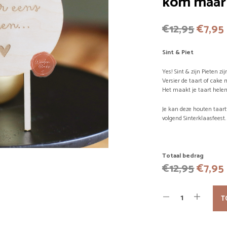
kom maar 
Oorsp
€
12,95
€
7,95
prijs
Sint & Piet
was:
Yes! Sint & zijn Pieten zi
€12,95
Versier de taart of cake
Het maakt je taart helem
Je kan deze houten taar
volgend Sinterklaasfeest.
Totaal bedrag
Oorsp
€
12,95
€
7,95
prijs
was:
T
€12,95