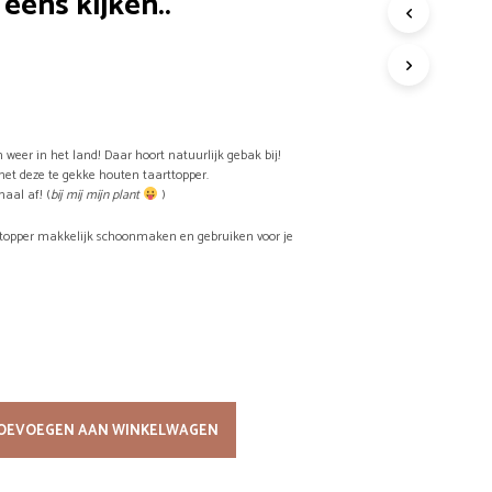
eens kijken..
G
E
ronkelijke
Huidige
E
prijs
N
P
is:
R
O
jn weer in het land! Daar hoort natuurlijk gebak bij!
.
€7,95.
D
 met deze te gekke houten taarttopper.
U
aal af! (
bij mij mijn plant
)
C
T
ttopper makkelijk schoonmaken en gebruiken voor je
E
N
I
N
D
ronkelijke
Huidige
E
W
prijs
I
N
is:
OEVOEGEN AAN WINKELWAGEN
K
.
€7,95.
E
L