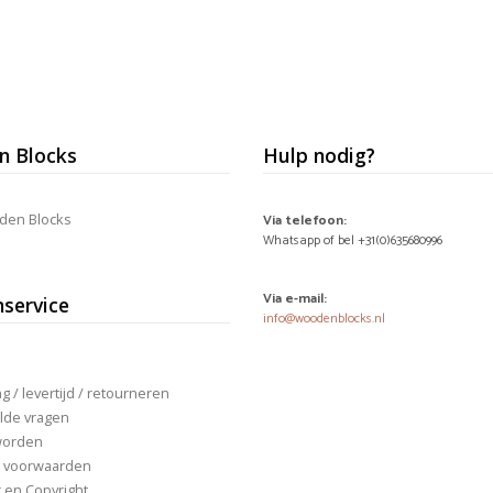
 Blocks
Hulp nodig?
den Blocks
Via telefoon:
Whatsapp of bel +31(0)635680996
Via e-mail:
nservice
info@woodenblocks.nl
 / levertijd / retourneren
lde vragen
worden
 voorwaarden
r en Copyright