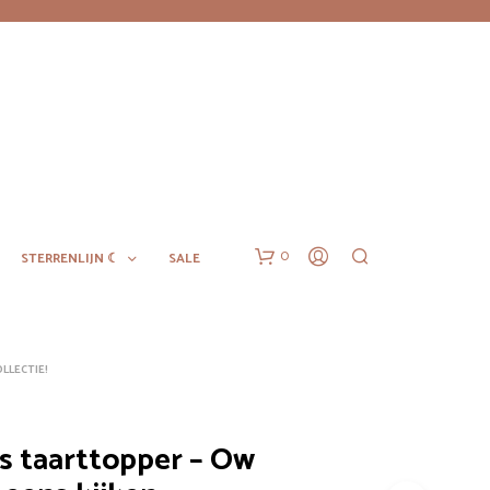
0
STERRENLIJN ☾
SALE
LLECTIE!
as taarttopper – Ow