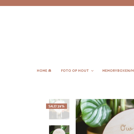
HOME ⋒
FOTO OP HOUT
MEMORYBOXEN/H
SALE! 39%