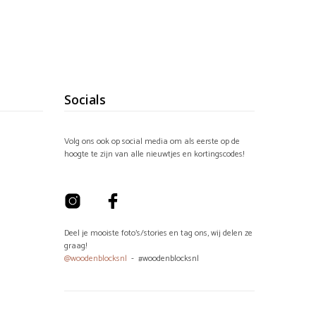
Socials
Volg ons ook op social media om als eerste op de
hoogte te zijn van alle nieuwtjes en kortingscodes!
Deel je mooiste foto's/stories en tag ons, wij delen ze
graag!
@woodenblocksnl
- #woodenblocksnl