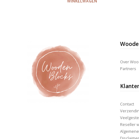
WINKELWAGEN
Wooden
Over Woo
Partners
Klante
Contact
Verzending
Veelgeste
Reseller 
Algemene
Disclaime