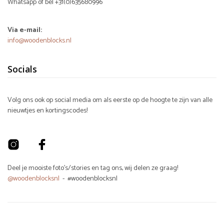
Whatsapp of bel +31(0)635680996
Via e-mail:
info@woodenblocks.nl
Socials
Volg ons ook op social media om als eerste op de hoogte te zijn van alle
nieuwtjes en kortingscodes!
Deel je mooiste foto's/stories en tag ons, wij delen ze graag!
@woodenblocksnl
- #woodenblocksnl