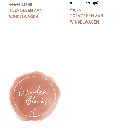
(rondje dikke lijn)
Oorspronkelijke
Huidige
€
14,95
€
11,95
prijs
prijs
€
11,95
TOEVOEGEN AAN
was:
is:
TOEVOEGEN AAN
WINKELWAGEN
€14,95.
€11,95.
WINKELWAGEN