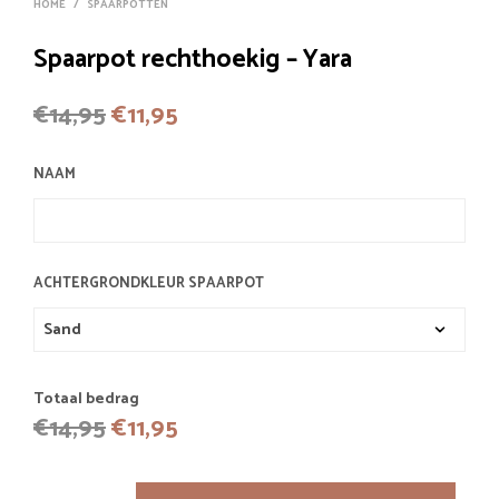
HOME
/
SPAARPOTTEN
Spaarpot rechthoekig – Yara
Oorspronkelijke
Huidige
€
14,95
€
11,95
prijs
prijs
NAAM
was:
is:
€14,95.
€11,95.
ACHTERGRONDKLEUR SPAARPOT
Totaal bedrag
Oorspronkelijke
Huidige
€
14,95
€
11,95
prijs
prijs