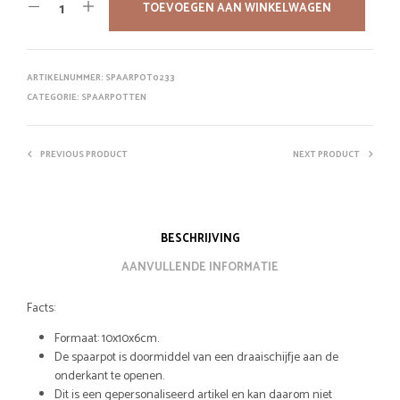
was:
is:
TOEVOEGEN AAN WINKELWAGEN
€14,95.
€11,95.
ARTIKELNUMMER:
SPAARPOT0233
CATEGORIE:
SPAARPOTTEN
PREVIOUS PRODUCT
NEXT PRODUCT
BESCHRIJVING
AANVULLENDE INFORMATIE
Facts:
Formaat: 10x10x6cm.
De spaarpot is doormiddel van een draaischijfje aan de
onderkant te openen.
Dit is een gepersonaliseerd artikel en kan daarom niet