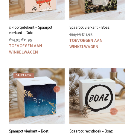
x Floortjetekent – Spaarpot
Spaarpot vierkant – Boaz
vierkant – Dido
Oorspronkelijke
Huidige
€
14,95
€
11,95
Oorspronkelijke
Huidige
€
14,95
€
11,95
prijs
prijs
TOEVOEGEN AAN
prijs
prijs
was:
is:
TOEVOEGEN AAN
WINKELWAGEN
was:
is:
€14,95.
€11,95.
WINKELWAGEN
€14,95.
€11,95.
SALE! 20%
Spaarpot vierkant – Boet
Spaarpot rechthoek – Boaz