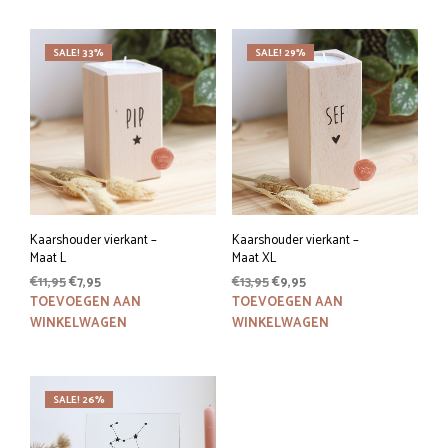
SALE! 33%
SALE! 29%
Kaarshouder vierkant –
Kaarshouder vierkant –
Maat L
Maat XL
Oorspronkelijke
Huidige
Oorspronkelijke
Huidige
€
11,95
€
7,95
€
13,95
€
9,95
prijs
prijs
prijs
prijs
TOEVOEGEN AAN
TOEVOEGEN AAN
was:
is:
was:
is:
WINKELWAGEN
WINKELWAGEN
€11,95.
€7,95.
€13,95.
€9,95.
SALE! 26%