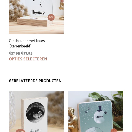
Glashouder met kaars
‘Sterrenbeeld’
Oorspronkelijke
Huidige
€
37,95
€
27,95
prijs
prijs
Dit
OPTIES SELECTEREN
was:
is:
product
€37,95.
€27,95.
heeft
meerdere
GERELATEERDE PRODUCTEN
variaties.
Deze
optie
kan
gekozen
worden
op
de