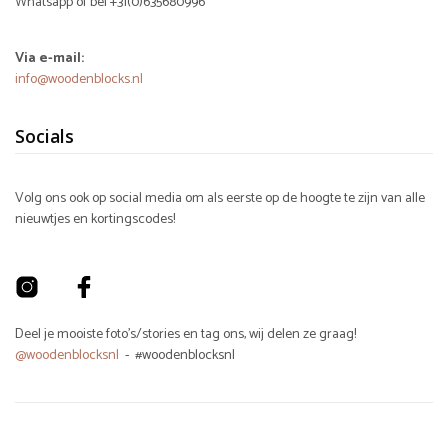
Whatsapp of bel +31(0)635680996
Via e-mail:
info@woodenblocks.nl
Socials
Volg ons ook op social media om als eerste op de hoogte te zijn van alle
nieuwtjes en kortingscodes!
Deel je mooiste foto's/stories en tag ons, wij delen ze graag!
@woodenblocksnl
- #woodenblocksnl