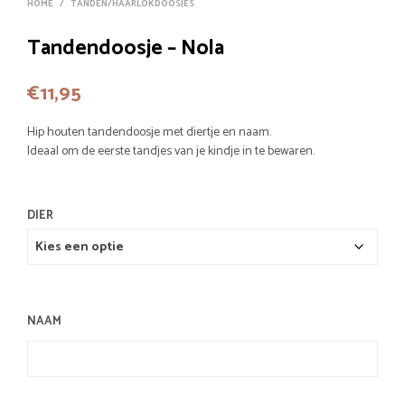
HOME
/
TANDEN/HAARLOKDOOSJES
Tandendoosje – Nola
€
11,95
Hip houten tandendoosje met diertje en naam.
Ideaal om de eerste tandjes van je kindje in te bewaren.
DIER
NAAM