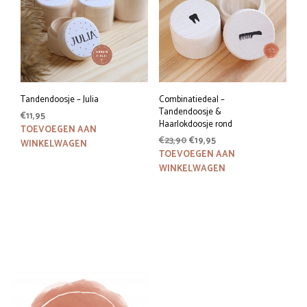
Tandendoosje – Julia
Combinatiedeal –
Tandendoosje &
€
11,95
Haarlokdoosje rond
TOEVOEGEN AAN
Oorspronkelijke
Huidige
€
23,90
€
19,95
WINKELWAGEN
prijs
prijs
TOEVOEGEN AAN
was:
is:
WINKELWAGEN
€23,90.
€19,95.