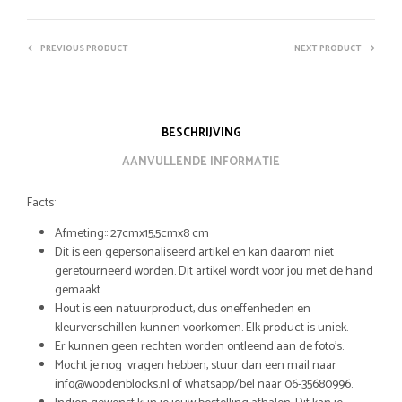
PREVIOUS PRODUCT
NEXT PRODUCT
BESCHRIJVING
AANVULLENDE INFORMATIE
Facts:
Afmeting:: 27cmx15,5cmx8 cm
Dit is een gepersonaliseerd artikel en kan daarom niet
geretourneerd worden. Dit artikel wordt voor jou met de hand
gemaakt.
Hout is een natuurproduct, dus oneffenheden en
kleurverschillen kunnen voorkomen. Elk product is uniek.
Er kunnen geen rechten worden ontleend aan de foto’s.
Mocht je nog vragen hebben, stuur dan een mail naar
info@woodenblocks.nl of whatsapp/bel naar 06-35680996.