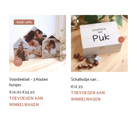
€19,95.
€15,95.
SALE! 28%
Voordeelset – 3 Houten
Schatkistje van…..
huisjes
€
18,95
Oorspronkelijke
Huidige
€
76,85
€
54,95
TOEVOEGEN AAN
prijs
prijs
TOEVOEGEN AAN
WINKELWAGEN
was:
is:
WINKELWAGEN
€76,85.
€54,95.