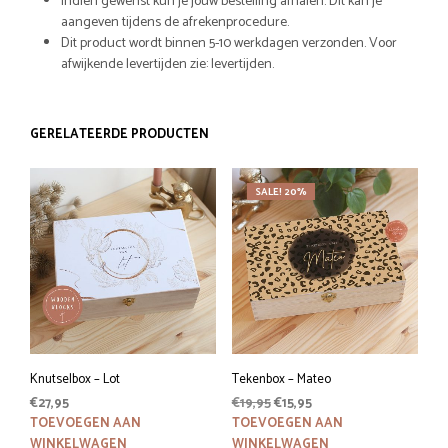
Indien gewenst kun je jouw bestelling afhalen. Dit kan je
aangeven tijdens de afrekenprocedure.
Dit product wordt binnen 5-10 werkdagen verzonden. Voor
afwijkende levertijden zie: levertijden.
GERELATEERDE PRODUCTEN
SALE! 20%
Knutselbox – Lot
Tekenbox – Mateo
Oorspronkelijke
Huidige
€
27,95
€
19,95
€
15,95
prijs
prijs
TOEVOEGEN AAN
TOEVOEGEN AAN
was:
is:
WINKELWAGEN
WINKELWAGEN