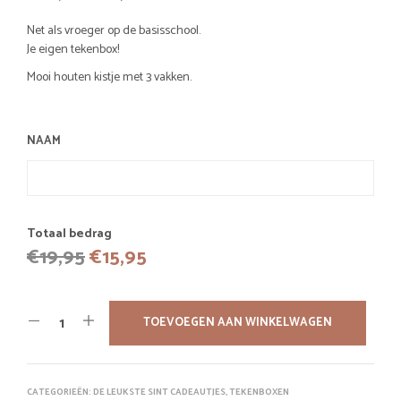
prijs
prijs
Net als vroeger op de basisschool.
was:
is:
Je eigen tekenbox!
€19,95.
€15,95.
Mooi houten kistje met 3 vakken.
NAAM
Totaal bedrag
Oorspronkelijke
Huidige
€
19,95
€
15,95
prijs
prijs
was:
is:
TOEVOEGEN AAN WINKELWAGEN
€19,95.
€15,95.
CATEGORIEËN:
DE LEUKSTE SINT CADEAUTJES
,
TEKENBOXEN