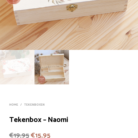
HOME
/
TEKENBOXEN
Tekenbox – Naomi
Oorspronkelijke
Huidige
€
19,95
€
15,95