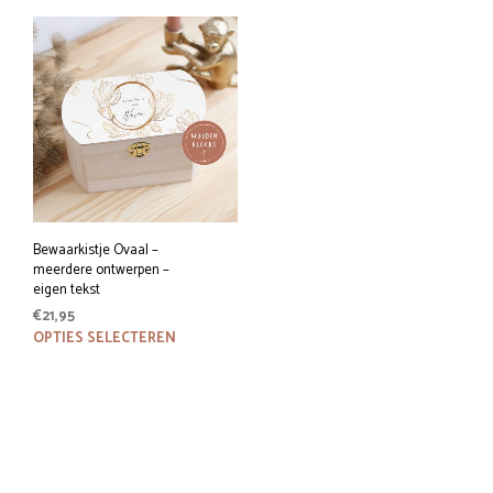
Bewaarkistje Ovaal –
meerdere ontwerpen –
eigen tekst
€
21,95
Dit
OPTIES SELECTEREN
product
heeft
meerdere
variaties.
Deze
optie