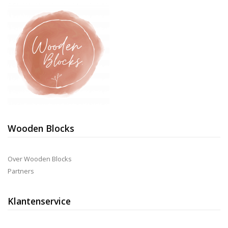
kan
gekozen
worden
op
de
productpagina
Wooden Blocks
Over Wooden Blocks
Partners
Klantenservice