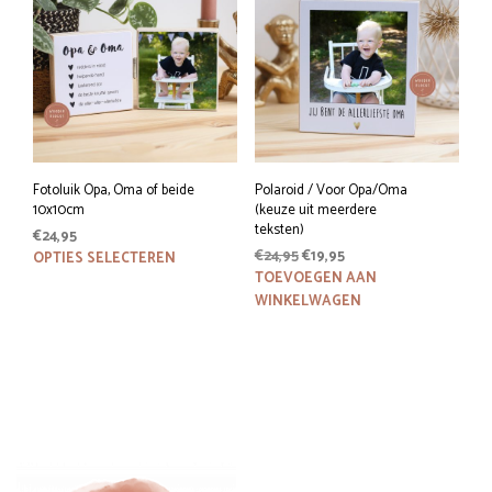
Fotoluik Opa, Oma of beide
Polaroid / Voor Opa/Oma
10x10cm
(keuze uit meerdere
teksten)
€
24,95
Oorspronkelijke
Huidige
Dit
€
24,95
€
19,95
OPTIES SELECTEREN
prijs
prijs
TOEVOEGEN AAN
product
was:
is:
WINKELWAGEN
heeft
€24,95.
€19,95.
meerdere
variaties.
Deze
optie
kan
gekozen
worden
op