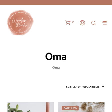
0
Oma
Oma
SORTEER OP POPULARITEIT
SALE! 20%