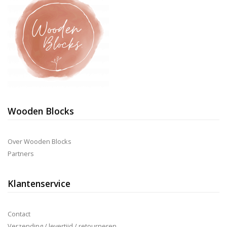
de
productpagina
Wooden Blocks
Over Wooden Blocks
Partners
Klantenservice
Contact
Verzending / levertijd / retourneren