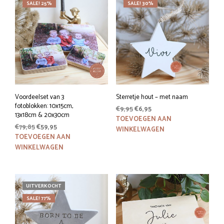
SALE! 25%
SALE! 30%
Voordeelset van 3
Sterretje hout – met naam
fotoblokken: 10x15cm,
Oorspronkelijke
Huidige
€
9,95
€
6,95
13x18cm & 20x30cm
prijs
prijs
TOEVOEGEN AAN
Oorspronkelijke
Huidige
€
79,85
€
59,95
was:
is:
WINKELWAGEN
prijs
prijs
TOEVOEGEN AAN
€9,95.
€6,95.
was:
is:
WINKELWAGEN
€79,85.
€59,95.
UITVERKOCHT
SALE! 77%