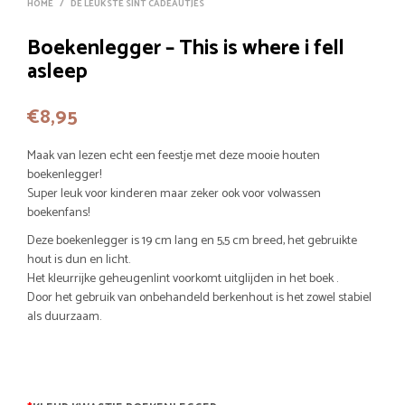
HOME
/
DE LEUKSTE SINT CADEAUTJES
Boekenlegger – This is where i fell
asleep
€
8,95
Maak van lezen echt een feestje met deze mooie houten
boekenlegger!
Super leuk voor kinderen maar zeker ook voor volwassen
boekenfans!
Deze boekenlegger is 19 cm lang en 5,5 cm breed, het gebruikte
hout is dun en licht.
Het kleurrijke geheugenlint voorkomt uitglijden in het boek .
Door het gebruik van onbehandeld berkenhout is het zowel stabiel
als duurzaam.