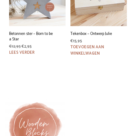
Betonnen ster – Born to be
Tekenbox – Ontwerp Julie
a Star
€
15,95
Oorspronkelijke
Huidige
€
12,95
€
2,95
TOEVOEGEN AAN
prijs
prijs
LEES VERDER
WINKELWAGEN
was:
is:
€12,95.
€2,95.