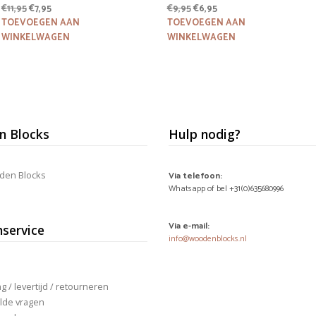
Oorspronkelijke
Huidige
Oorspronkelijke
Huidige
€
11,95
€
7,95
€
9,95
€
6,95
prijs
prijs
prijs
prijs
TOEVOEGEN AAN
TOEVOEGEN AAN
was:
is:
was:
is:
WINKELWAGEN
WINKELWAGEN
€11,95.
€7,95.
€9,95.
€6,95.
 Blocks
Hulp nodig?
den Blocks
Via telefoon:
Whatsapp of bel +31(0)635680996
Via e-mail:
nservice
info@woodenblocks.nl
 / levertijd / retourneren
lde vragen