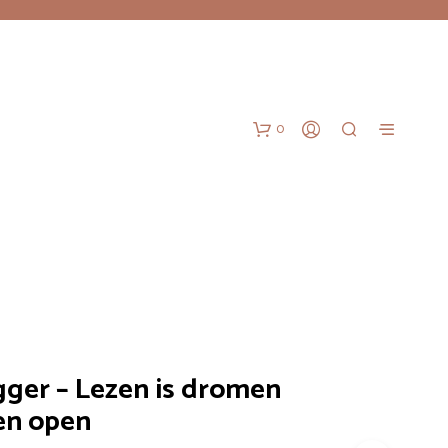
0
G
ger – Lezen is dromen
E
E
en open
N
P