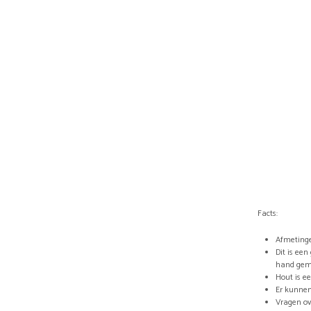
Facts:
Afmetinge
Dit is ee
hand ge
Hout is e
Er kunnen
Vragen ov