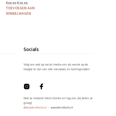
Oorspronkelijke
Huidige
€
39,95
€
29,95
prijs
prijs
TOEVOEGEN AAN
was:
is:
WINKELWAGEN
€39,95.
€29,95.
Socials
Volg ons ook op social media om als eerste op de
hoogte te zijn van alle nieuwtjes en kortingscodes!
Deel je mooiste foto's/stories en tag ons, wij delen ze
graag!
@woodenblocksnl
- #woodenblocksnl