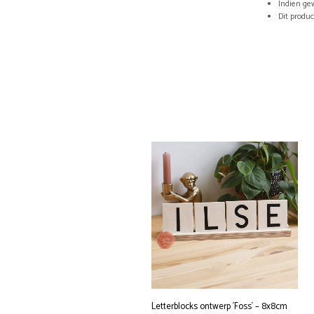
Indien ge
Dit produ
Letterblocks ontwerp ´Foss´ – 8x8cm