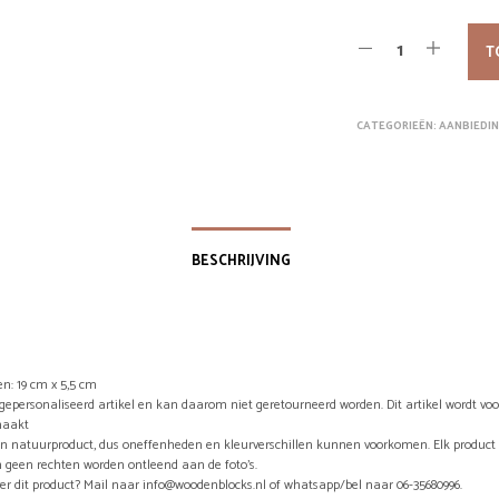
T
CATEGORIEËN:
AANBIEDI
BESCHRIJVING
n: 19 cm x 5,5 cm
n gepersonaliseerd artikel en kan daarom niet geretourneerd worden. Dit artikel wordt vo
maakt
en natuurproduct, dus oneffenheden en kleurverschillen kunnen voorkomen. Elk product 
 geen rechten worden ontleend aan de foto’s.
er dit product? Mail naar info@woodenblocks.nl of whatsapp/bel naar 06-35680996.