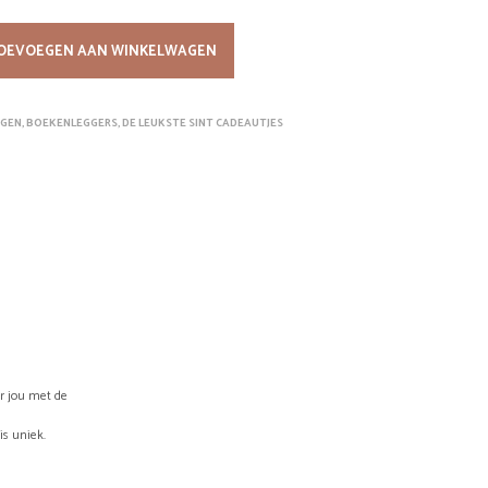
.
OEVOEGEN AAN WINKELWAGEN
NGEN
,
BOEKENLEGGERS
,
DE LEUKSTE SINT CADEAUTJES
or jou met de
is uniek.