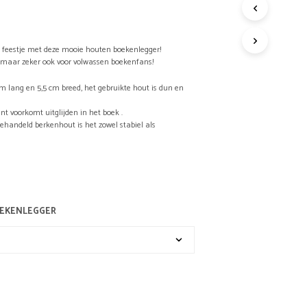
R
O
D
U
 feestje met deze mooie houten boekenlegger!
n maar zeker ook voor volwassen boekenfans!
C
T
cm lang en 5,5 cm breed, het gebruikte hout is dun en
E
N
nt voorkomt uitglijden in het boek .
I
ehandeld berkenhout is het zowel stabiel als
N
D
E
W
I
N
K
OEKENLEGGER
E
L
W
A
G
E
N