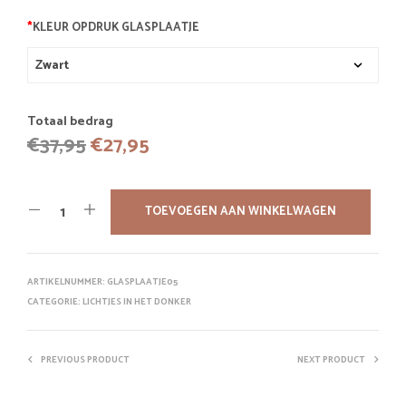
*
KLEUR OPDRUK GLASPLAATJE
Totaal bedrag
Oorspronkelijke
Huidige
€
37,95
€
27,95
prijs
prijs
was:
is:
TOEVOEGEN AAN WINKELWAGEN
€37,95.
€27,95.
ARTIKELNUMMER:
GLASPLAATJE05
CATEGORIE:
LICHTJES IN HET DONKER
PREVIOUS PRODUCT
NEXT PRODUCT