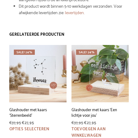
aangeven tijdens de afrekenprocedure.
Dit product wordt binnen 5-10 werkdagen verzonden. Voor
afwijkende levertijden zie:
levertijden
.
GERELATEERDE PRODUCTEN
SALE! 26%
SALE! 26%
Glashouder met kaars
Glashouder met kaars ‘Een
‘Sterrenbeeld’
lichtje voor jou’
Oorspronkelijke
Huidige
Oorspronkelijke
Huidige
€
37,95
€
27,95
€
37,95
€
27,95
prijs
prijs
Dit
prijs
prijs
OPTIES SELECTEREN
TOEVOEGEN AAN
was:
is:
was:
is:
product
WINKELWAGEN