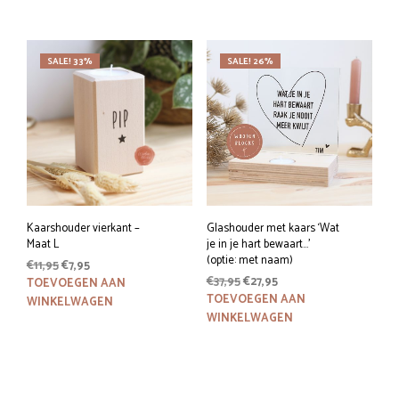
€37,95.
€27,95.
€37,95.
€27,95.
heeft
meerdere
variaties.
SALE! 33%
SALE! 26%
Deze
optie
kan
gekozen
worden
op
de
productpagina
Kaarshouder vierkant –
Glashouder met kaars ‘Wat
Maat L
je in je hart bewaart…’
(optie: met naam)
Oorspronkelijke
Huidige
€
11,95
€
7,95
Oorspronkelijke
Huidige
prijs
prijs
€
37,95
€
27,95
TOEVOEGEN AAN
prijs
prijs
was:
is:
TOEVOEGEN AAN
WINKELWAGEN
was:
is:
€11,95.
€7,95.
WINKELWAGEN
€37,95.
€27,95.