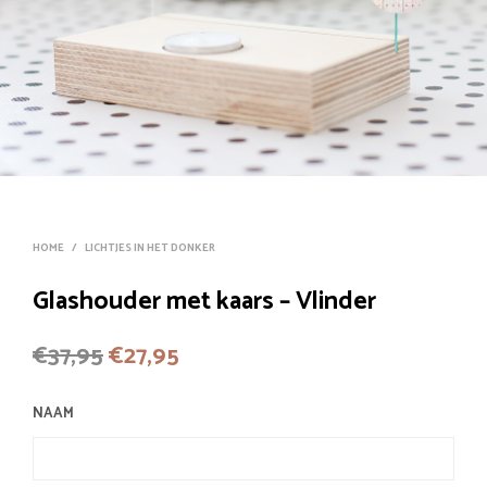
HOME
/
LICHTJES IN HET DONKER
Glashouder met kaars – Vlinder
Oorspronkelijke
Huidige
€
37,95
€
27,95
prijs
prijs
NAAM
was:
is:
€37,95.
€27,95.