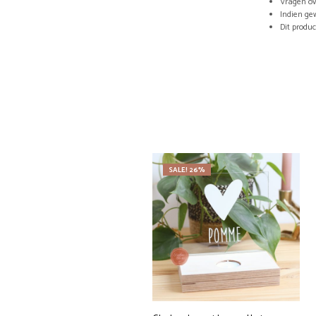
Vragen ov
Indien ge
Dit produ
SALE! 26%