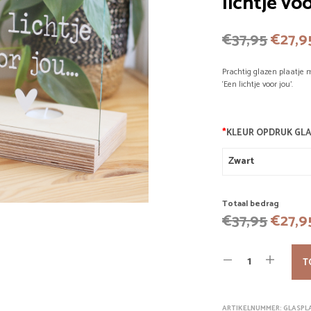
lichtje voo
Oorsp
€
37,95
€
27,9
prijs
Prachtig glazen plaatje m
was:
‘Een lichtje voor jou’.
€37,9
*
KLEUR OPDRUK GL
Totaal bedrag
Oorsp
€
37,95
€
27,9
prijs
was:
T
€37,9
ARTIKELNUMMER:
GLASPL