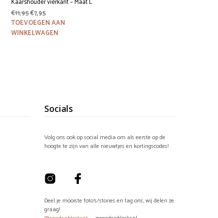
Kaarshouder vierkant – Maat L
Oorspronkelijke
Huidige
€
11,95
€
7,95
prijs
prijs
TOEVOEGEN AAN
was:
is:
WINKELWAGEN
€11,95.
€7,95.
Socials
Volg ons ook op social media om als eerste op de
hoogte te zijn van alle nieuwtjes en kortingscodes!
Deel je mooiste foto's/stories en tag ons, wij delen ze
graag!