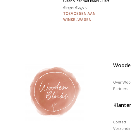
Glashouder met kaars – Hart
Oorspronkelijke
Huidige
€
37,95
€
27,95
prijs
prijs
TOEVOEGEN AAN
was:
is:
WINKELWAGEN
€37,95.
€27,95.
Wooden
Over Woo
Partners
Klante
Contact
Verzending