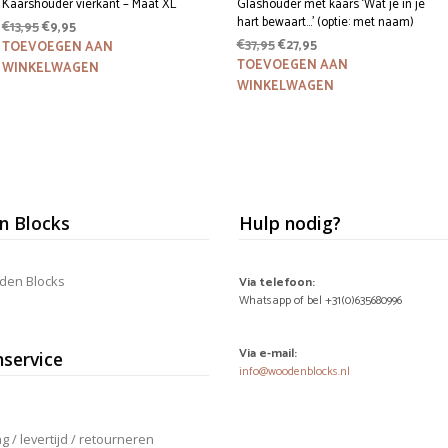
Kaarshouder vierkant – Maat XL
Glashouder met kaars ‘Wat je in je
hart bewaart…’ (optie: met naam)
Oorspronkelijke
Huidige
€
13,95
€
9,95
Oorspronkelijke
Huidige
prijs
prijs
€
37,95
€
27,95
TOEVOEGEN AAN
prijs
prijs
was:
is:
TOEVOEGEN AAN
WINKELWAGEN
was:
is:
€13,95.
€9,95.
WINKELWAGEN
€37,95.
€27,95.
 Blocks
Hulp nodig?
den Blocks
Via telefoon:
Whatsapp of bel +31(0)635680996
Via e-mail:
nservice
info@woodenblocks.nl
 / levertijd / retourneren