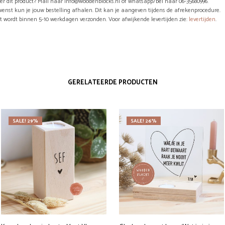
er dit product? Mail naar info@woodenblocks.nl of whatsapp/bel naar 06-35680996.
wenst kun je jouw bestelling afhalen. Dit kan je aangeven tijdens de afrekenprocedure.
ct wordt binnen 5-10 werkdagen verzonden. Voor afwijkende levertijden zie:
levertijden
.
GERELATEERDE PRODUCTEN
SALE! 29%
SALE! 26%