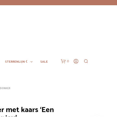
0
STERRENLIJN ☾
SALE
T DONKER
r met kaars ‘Een