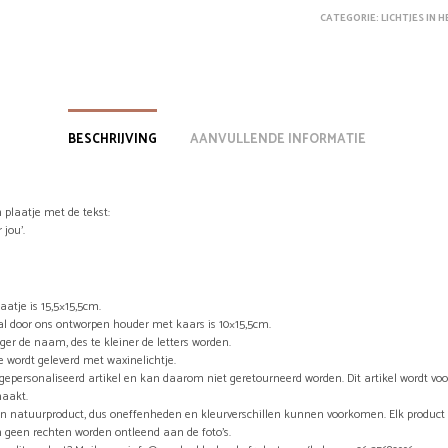
CATEGORIE:
LICHTJES IN 
BESCHRIJVING
AANVULLENDE INFORMATIE
 plaatje met de tekst:
 jou’.
aatje is 15,5×15,5cm.
al door ons ontworpen houder met kaars is 10×15,5cm.
ger de naam, des te kleiner de letters worden.
e wordt geleverd met waxinelichtje.
n gepersonaliseerd artikel en kan daarom niet geretourneerd worden. Dit artikel wordt vo
aakt.
en natuurproduct, dus oneffenheden en kleurverschillen kunnen voorkomen. Elk product 
 geen rechten worden ontleend aan de foto’s.