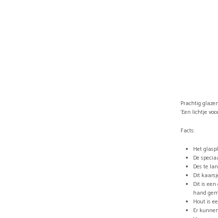
Prachtig glazen
‘Een lichtje voor
Facts:
Het glaspl
De specia
Des te lan
Dit kaarsj
Dit is ee
hand gem
Hout is e
Er kunnen