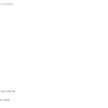
W
HET DONKER
A
G
E
N
.
or jou met de
is uniek.