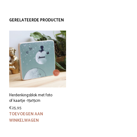
tot
product
€94,95
heeft
meerdere
GERELATEERDE PRODUCTEN
variaties.
Deze
optie
kan
gekozen
worden
op
de
productpagina
Herdenkingsblok met foto
of kaartje -15x15cm
€
25,95
TOEVOEGEN AAN
WINKELWAGEN