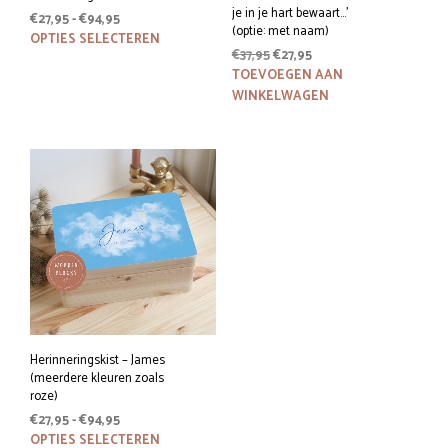
je in je hart bewaart…’
Prijsklasse:
€
27,95
-
€
94,95
(optie: met naam)
€27,95
Dit
OPTIES SELECTEREN
Oorspronkelijke
Huidige
€
37,95
€
27,95
tot
product
prijs
prijs
€94,95
TOEVOEGEN AAN
heeft
was:
is:
WINKELWAGEN
meerdere
€37,95.
€27,95.
variaties.
Deze
optie
kan
gekozen
worden
op
de
productpagina
Herinneringskist – James
(meerdere kleuren zoals
roze)
Prijsklasse:
€
27,95
-
€
94,95
€27,95
Dit
OPTIES SELECTEREN