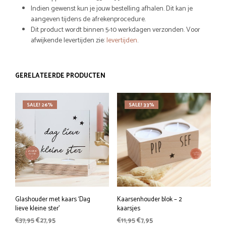
Indien gewenst kun je jouw bestelling afhalen. Dit kan je
aangeven tijdens de afrekenprocedure.
Dit product wordt binnen 5-10 werkdagen verzonden. Voor
afwijkende levertijden zie:
levertijden
.
GERELATEERDE PRODUCTEN
SALE! 26%
SALE! 33%
Glashouder met kaars ‘Dag
Kaarsenhouder blok – 2
lieve kleine ster’
kaarsjes
Oorspronkelijke
Huidige
Oorspronkelijke
Huidige
€
37,95
€
27,95
€
11,95
€
7,95