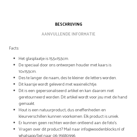
BESCHRIJVING
AANVULLENDE INFORMATIE
Facts:
Het glasplaatje is 15,5×15,5cm.
De speciaal door ons ontworpen houder met kaars is
10×15,5cm.
Des te langer de naam, des te kleiner de letters worden.
Dit kaarsje wordt geleverd met waxinelichtje.
Dit is een gepersonaliseerd artikel en kan daarom niet
geretourneerd worden. Dit artikel wordt voor jou met de hand
gemaakt.
Hout is een natuurproduct, dus oneffenheden en
kleurverschillen kunnen voorkomen. Elk product is uniek.
Er kunnen geen rechten worden ontleend aan de foto’s.
Vragen over dit product? Mail naar info@woodenblocks.nl of
whatsapp/bel naar 06-35680996.