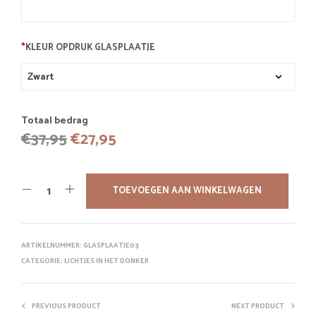
*
KLEUR OPDRUK GLASPLAATJE
Totaal bedrag
Oorspronkelijke
Huidige
€
37,95
€
27,95
prijs
prijs
was:
is:
TOEVOEGEN AAN WINKELWAGEN
€37,95.
€27,95.
ARTIKELNUMMER:
GLASPLAATJE03
CATEGORIE:
LICHTJES IN HET DONKER
PREVIOUS PRODUCT
NEXT PRODUCT