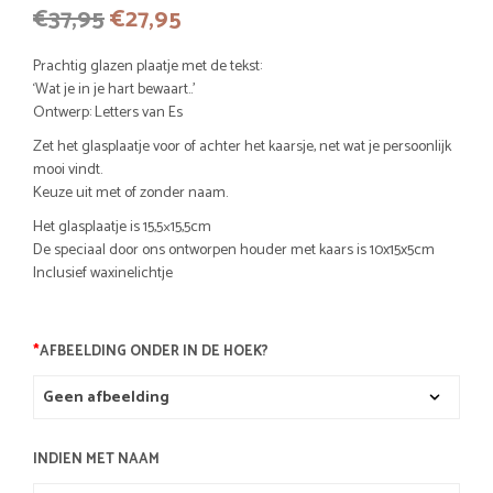
Oorspronkelijke
Huidige
€
37,95
€
27,95
prijs
prijs
Prachtig glazen plaatje met de tekst:
was:
is:
‘Wat je in je hart bewaart..’
Ontwerp: Letters van Es
€37,95.
€27,95.
Zet het glasplaatje voor of achter het kaarsje, net wat je persoonlijk
mooi vindt.
Keuze uit met of zonder naam.
Het glasplaatje is 15,5×15,5cm
De speciaal door ons ontworpen houder met kaars is 10x15x5cm
Inclusief waxinelichtje
*
AFBEELDING ONDER IN DE HOEK?
INDIEN MET NAAM