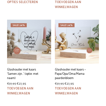
prijs
prijs
Dit
prijs
prijs
OPTIES SELECTEREN
TOEVOEGEN AAN
was:
is:
was:
is:
product
WINKELWAGEN
€37,95.
€27,95.
€11,95.
€7,95.
heeft
meerdere
variaties.
SALE! 26%
SALE! 26%
Deze
optie
kan
gekozen
worden
op
de
productpagina
Glashouder met kaars
Glashouder met kaars –
‘Samen zijn…’ (optie: met
Papa/Opa/Oma/Mama
naam)
paardenbloem
Oorspronkelijke
Huidige
Oorspronkelijke
Huidige
€
37,95
€
27,95
€
37,95
€
27,95
prijs
prijs
prijs
prijs
TOEVOEGEN AAN
TOEVOEGEN AAN
was:
is:
was:
is:
WINKELWAGEN
WINKELWAGEN
€37,95.
€27,95.
€37,95.
€27,95.