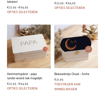
teksten)
Prijsklasse:
€
27,95
-
€
94,95
Prijsklasse:
€
27,95
-
€
94,95
€27,95
Dit
OPTIES SELECTEREN
€27,95
Dit
tot
OPTIES SELECTEREN
prod
tot
€94,95
product
heeft
€94,95
heeft
meer
meerdere
variat
variaties.
Deze
Deze
optie
optie
kan
kan
geko
gekozen
word
worden
op
op
de
de
prod
productpagina
Herinneringskist – papa
Bewaarkistje Ovaal – Arche
(ander woord ook mogelijk)
€
21,95
Prijsklasse:
€
27,95
-
€
94,95
TOEVOEGEN AAN
€27,95
Dit
OPTIES SELECTEREN
WINKELWAGEN
tot
product
€94,95
heeft
meerdere