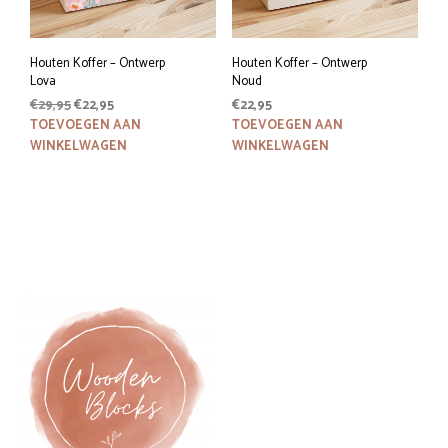
Houten Koffer – Ontwerp
Houten Koffer – Ontwerp
Lova
Noud
Oorspronkelijke
Huidige
€
29,95
€
22,95
€
22,95
prijs
prijs
TOEVOEGEN AAN
TOEVOEGEN AAN
was:
is:
WINKELWAGEN
WINKELWAGEN
€29,95.
€22,95.