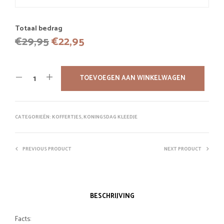
Totaal bedrag
Oorspronkelijke
Huidige
€
29,95
€
22,95
prijs
prijs
was:
is:
TOEVOEGEN AAN WINKELWAGEN
€29,95.
€22,95.
CATEGORIEËN:
KOFFERTJES
,
KONINGSDAG KLEEDJE
PREVIOUS PRODUCT
NEXT PRODUCT
BESCHRIJVING
Facts: