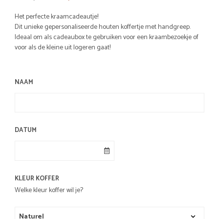
prijs
prijs
Het perfecte kraamcadeautje!
was:
is:
Dit unieke gepersonaliseerde houten koffertje met handgreep.
Ideaal om als cadeaubox te gebruiken voor een kraambezoekje of
€29,95.
€22,95.
voor als de kleine uit logeren gaat!
NAAM
DATUM
KLEUR KOFFER
Welke kleur koffer wil je?