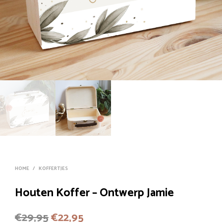
HOME
/
KOFFERTJES
Houten Koffer – Ontwerp Jamie
Oorspronkelijke
Huidige
€
29,95
€
22,95