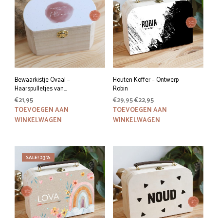
Bewaarkistje Ovaal –
Houten Koffer – Ontwerp
Haarspulletjes van…
Robin
Oorspronkelijke
Huidige
€
21,95
€
29,95
€
22,95
prijs
prijs
TOEVOEGEN AAN
TOEVOEGEN AAN
was:
is:
WINKELWAGEN
WINKELWAGEN
€29,95.
€22,95.
SALE! 23%