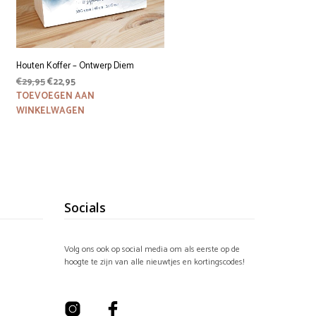
Houten Koffer – Ontwerp Diem
Oorspronkelijke
Huidige
€
29,95
€
22,95
prijs
prijs
TOEVOEGEN AAN
was:
is:
WINKELWAGEN
€29,95.
€22,95.
Socials
Volg ons ook op social media om als eerste op de
hoogte te zijn van alle nieuwtjes en kortingscodes!