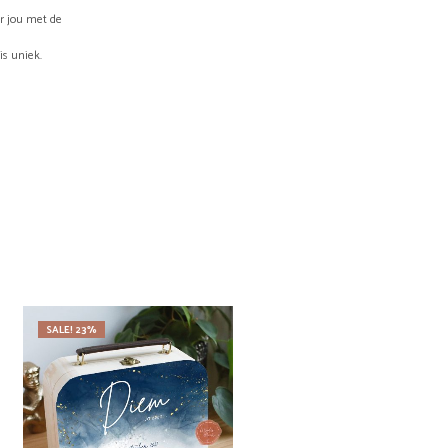
or jou met de
is uniek.
SALE! 23%