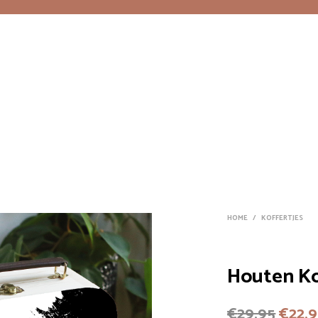
HOME
/
KOFFERTJES
Houten Ko
Oorsp
€
29,95
€
22,