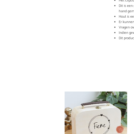
Met clips
Dit is ee
hand ge
Hout is e
Er kunnen
Vragen ov
Indien ge
Dit produc