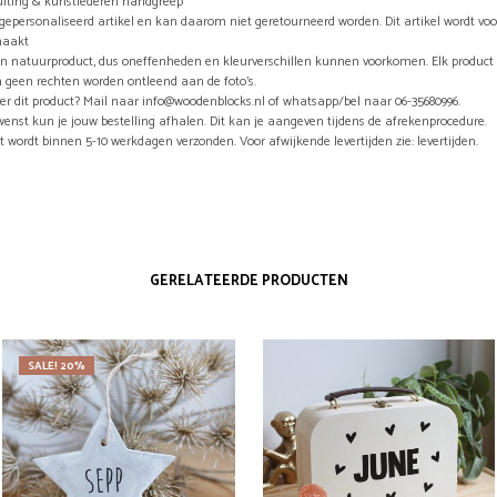
luiting & kunstlederen handgreep
n gepersonaliseerd artikel en kan daarom niet geretourneerd worden. Dit artikel wordt vo
maakt
en natuurproduct, dus oneffenheden en kleurverschillen kunnen voorkomen. Elk product 
 geen rechten worden ontleend aan de foto’s.
er dit product? Mail naar info@woodenblocks.nl of whatsapp/bel naar 06-35680996.
wenst kun je jouw bestelling afhalen. Dit kan je aangeven tijdens de afrekenprocedure.
t wordt binnen 5-10 werkdagen verzonden. Voor afwijkende levertijden zie: levertijden.
GERELATEERDE PRODUCTEN
SALE! 20%