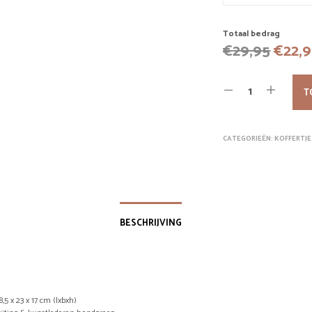
Totaal bedrag
Oorsp
€
29,95
€
22,
prijs
was:
T
€29,9
CATEGORIEËN:
KOFFERTJE
BESCHRIJVING
,5 x 23 x 17 cm (lxbxh)