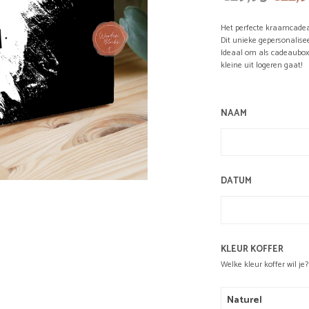
prijs
Het perfecte kraamcadea
was:
Dit unieke gepersonalise
Ideaal om als cadeaubox 
€29,9
kleine uit logeren gaat!
NAAM
DATUM
KLEUR KOFFER
Welke kleur koffer wil je?