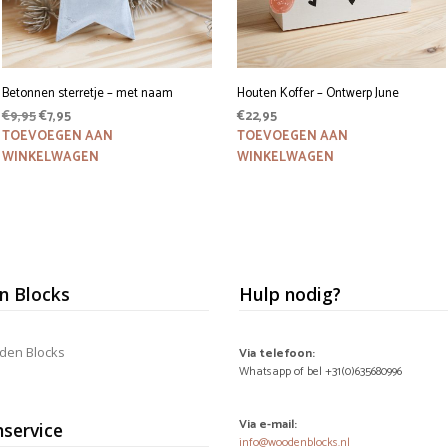
Betonnen sterretje – met naam
Houten Koffer – Ontwerp June
Oorspronkelijke
Huidige
€
9,95
€
7,95
€
22,95
prijs
prijs
TOEVOEGEN AAN
TOEVOEGEN AAN
was:
is:
WINKELWAGEN
WINKELWAGEN
€9,95.
€7,95.
 Blocks
Hulp nodig?
den Blocks
Via telefoon:
Whatsapp of bel +31(0)635680996
Via e-mail:
nservice
info@woodenblocks.nl