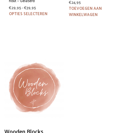
hout – Gelaserd
€
24,95
Prijsklasse:
€
29,95
-
€
39,95
TOEVOEGEN AAN
€29,95
Dit
OPTIES SELECTEREN
WINKELWAGEN
tot
product
€39,95
heeft
meerdere
variaties.
Deze
optie
kan
gekozen
worden
op
de
productpagina
Wooden Blocks