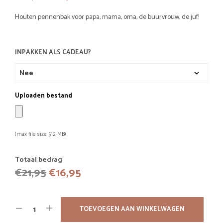
prijs
prijs
Houten pennenbak voor papa, mama, oma, de buurvrouw, de juf!
was:
is:
€21,95.
€16,95.
INPAKKEN ALS CADEAU?
Uploaden bestand
(max file size 512 MB)
Totaal bedrag
Oorspronkelijke
Huidige
€
21,95
€
16,95
prijs
prijs
was:
is:
TOEVOEGEN AAN WINKELWAGEN
€21,95.
€16,95.