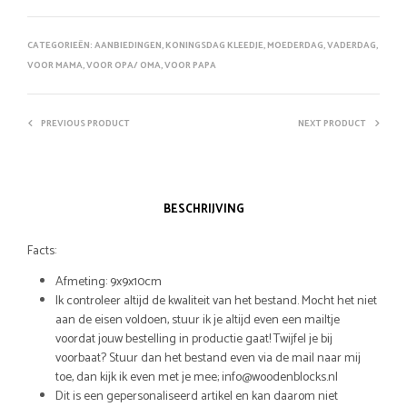
CATEGORIEËN:
AANBIEDINGEN
,
KONINGSDAG KLEEDJE
,
MOEDERDAG
,
VADERDAG
,
VOOR MAMA
,
VOOR OPA/ OMA
,
VOOR PAPA
PREVIOUS PRODUCT
NEXT PRODUCT
BESCHRIJVING
Facts:
Afmeting: 9x9x10cm
Ik controleer altijd de kwaliteit van het bestand. Mocht het niet
aan de eisen voldoen, stuur ik je altijd even een mailtje
voordat jouw bestelling in productie gaat! Twijfel je bij
voorbaat? Stuur dan het bestand even via de mail naar mij
toe, dan kijk ik even met je mee; info@woodenblocks.nl
Dit is een gepersonaliseerd artikel en kan daarom niet