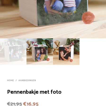
HOME
/
AANBIEDINGEN
Pennenbakje met foto
Oorspronkelijke
Huidige
€
21,95
€
16,95