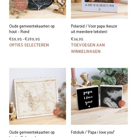
Oude gemeentekaarten op
Polaroid / Voor papa (keuze
hout – Rond
uit meerdere teksten)
Prijsklasse:
€
59,95
-
€
289,95
€
24,95
€59,95
Dit
OPTIES SELECTEREN
TOEVOEGEN AAN
tot
product
WINKELWAGEN
€289,95
heeft
meerdere
variaties.
Deze
optie
kan
gekozen
worden
op
de
productpagina
Oude gemeentekaarten op
Fotoluik / ‘Papa i love you!’