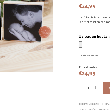
€
24,95
Het fotoluik is gemaakt 
Eén met tekst en één met
Uploaden bestan
(max file size 512 MB)
Totaal bedrag
€
24,95
T
ARTIKELNUMMER:
2-LUIK-
CATEGORIEËN:
VADERDA