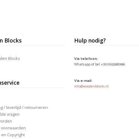
 Blocks
Hulp nodig?
den Blocks
Via telefoon:
Whatsapp of bel +31(0)635680996
Via e-mail:
nservice
info@woodenblocks.nl
 / levertijd / retourneren
lde vragen
worden
 voorwaarden
r en Copyright