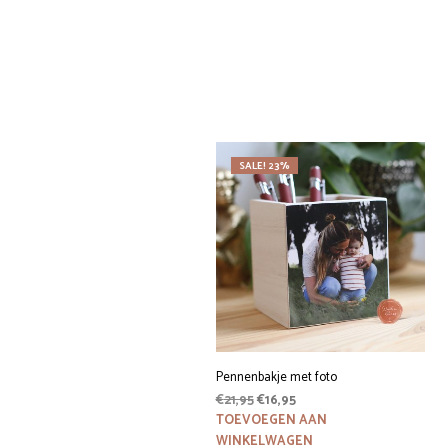
SALE! 23%
Pennenbakje met foto
Oorspronkelijke
Huidige
€
21,95
€
16,95
prijs
prijs
TOEVOEGEN AAN
was:
is:
WINKELWAGEN