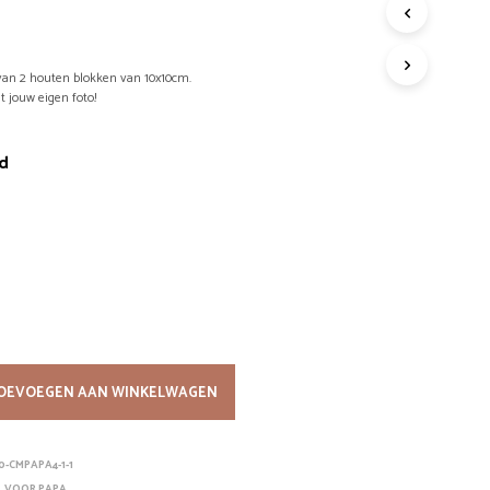
G
E
E
van 2 houten blokken van 10x10cm.
N
 jouw eigen foto!
P
R
O
d
D
U
C
T
E
N
I
N
D
E
W
OEVOEGEN AAN WINKELWAGEN
I
N
K
E
10-CMPAPA4-1-1
L
G
,
VOOR PAPA