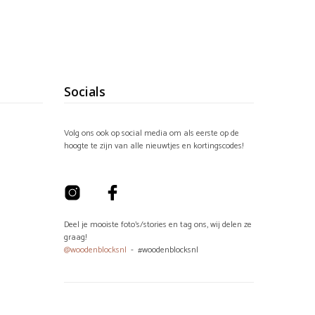
heeft
€49,95
meerdere
variaties.
Deze
optie
kan
gekozen
Socials
worden
op
de
productpagina
Volg ons ook op social media om als eerste op de
hoogte te zijn van alle nieuwtjes en kortingscodes!
Deel je mooiste foto's/stories en tag ons, wij delen ze
graag!
@woodenblocksnl
- #woodenblocksnl