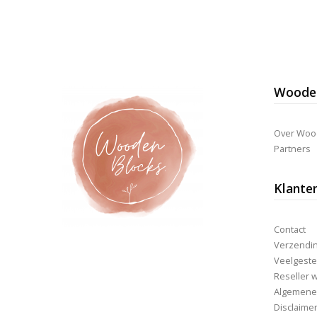
€21,95.
€16,95.
Wooden
Over Woo
Partners
Klante
Contact
Verzending
Veelgeste
Reseller 
Algemene
Disclaime