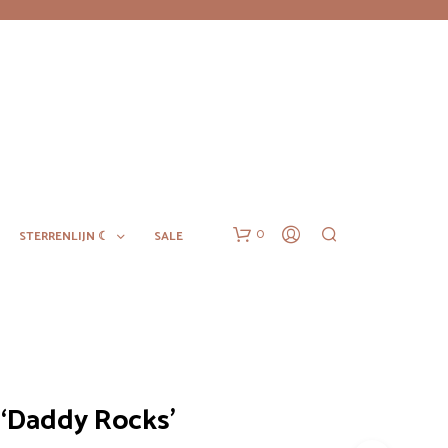
0
STERRENLIJN ☾
SALE
 ‘Daddy Rocks’