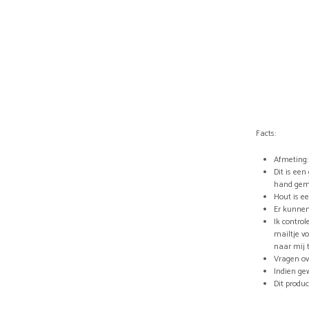
Facts:
Afmeting:
Dit is ee
hand gem
Hout is e
Er kunnen
Ik control
mailtje vo
naar mij 
Vragen ov
Indien ge
Dit produ