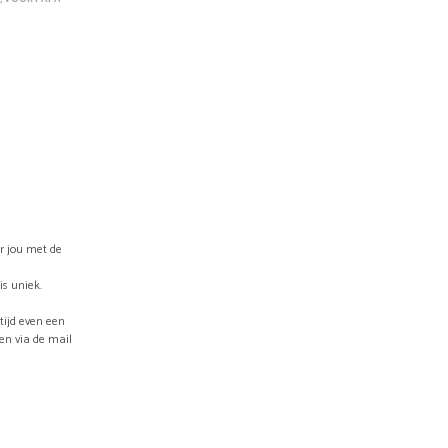
W
A
G
E
N
.
or jou met de
is uniek.
ltijd even een
ven via de mail