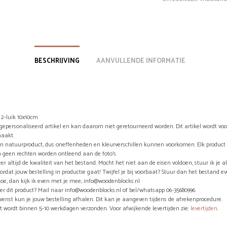
BESCHRIJVING
AANVULLENDE INFORMATIE
 2-luik 10x10cm
n gepersonaliseerd artikel en kan daarom niet geretourneerd worden. Dit artikel wordt vo
aakt.
en natuurproduct, dus oneffenheden en kleurverschillen kunnen voorkomen. Elk product 
 geen rechten worden ontleend aan de foto’s.
eer altijd de kwaliteit van het bestand. Mocht het niet aan de eisen voldoen, stuur ik je a
ordat jouw bestelling in productie gaat! Twijfel je bij voorbaat? Stuur dan het bestand e
toe, dan kijk ik even met je mee; info@woodenblocks.nl
er dit product? Mail naar info@woodenblocks.nl of bel/whatsapp 06-35680996.
wenst kun je jouw bestelling afhalen. Dit kan je aangeven tijdens de afrekenprocedure.
ct wordt binnen 5-10 werkdagen verzonden. Voor afwijkende levertijden zie:
levertijden
.