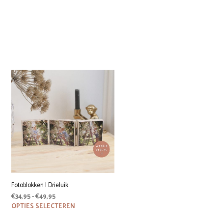
Fotoblokken | Drieluik
Prijsklasse:
€
34,95
-
€
49,95
€34,95
Dit
OPTIES SELECTEREN
product
tot