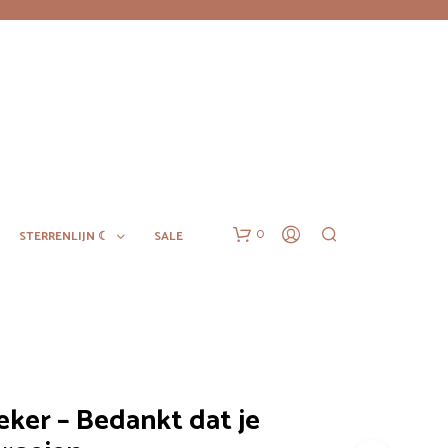
0
STERRENLIJN ☾
SALE
eker – Bedankt dat je