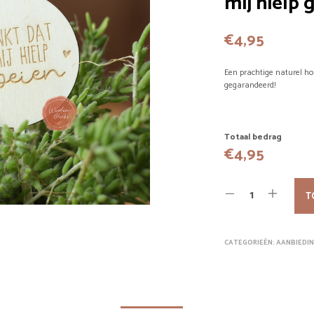
mij hielp 
€
4,95
Een prachtige naturel ho
gegarandeerd!
Totaal bedrag
€
4,95
T
CATEGORIEËN:
AANBIEDI