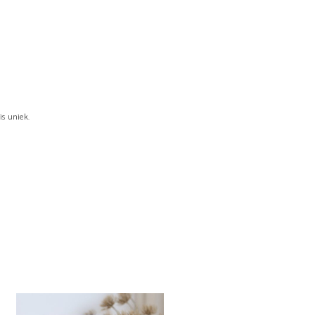
W
A
G
E
N
.
is uniek.