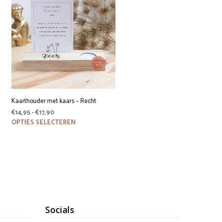
Kaarthouder met kaars – Recht
Prijsklasse:
€
14,95
-
€
17,90
€14,95
Dit
OPTIES SELECTEREN
product
tot
heeft
€17,90
meerdere
variaties.
Deze
optie
kan
gekozen
worden
Socials
op
de