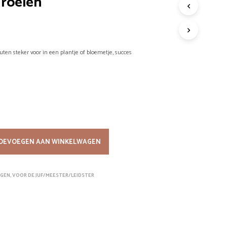
groeien
G
E
E
N
P
uten steker voor in een plantje of bloemetje, succes
R
O
D
U
C
T
E
N
I
OEVOEGEN AAN WINKELWAGEN
N
D
E
NGEN
,
VOOR DE JUF/MEESTER/LEIDSTER
W
I
N
K
E
L