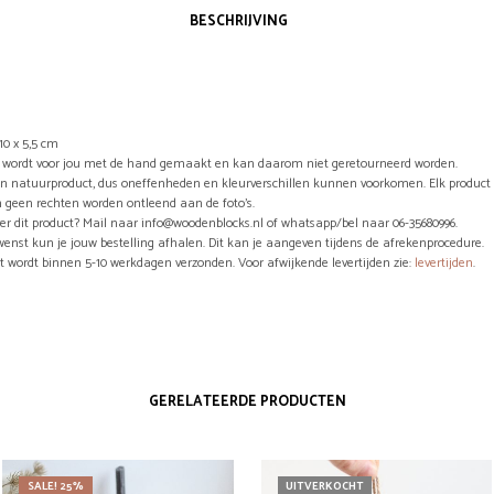
BESCHRIJVING
10 x 5,5 cm
el wordt voor jou met de hand gemaakt en kan daarom niet geretourneerd worden.
en natuurproduct, dus oneffenheden en kleurverschillen kunnen voorkomen. Elk product 
 geen rechten worden ontleend aan de foto’s.
er dit product? Mail naar info@woodenblocks.nl of whatsapp/bel naar 06-35680996.
wenst kun je jouw bestelling afhalen. Dit kan je aangeven tijdens de afrekenprocedure.
ct wordt binnen 5-10 werkdagen verzonden. Voor afwijkende levertijden zie:
levertijden
.
GERELATEERDE PRODUCTEN
SALE! 25%
UITVERKOCHT