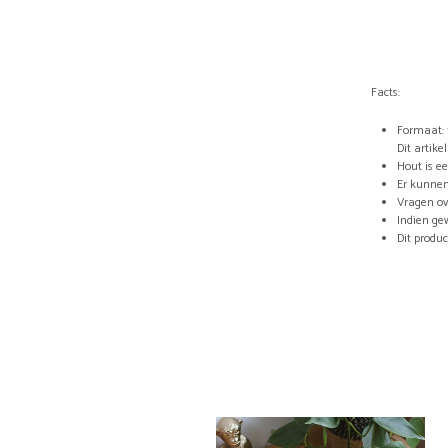
Facts:
Formaat: 
Dit artik
Hout is e
Er kunnen
Vragen ov
Indien ge
Dit produ