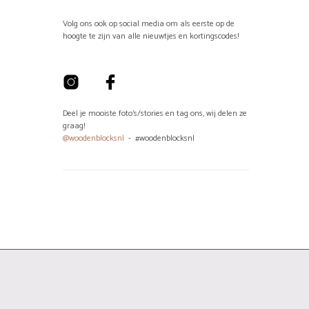
productpagina
Volg ons ook op social media om als eerste op de
hoogte te zijn van alle nieuwtjes en kortingscodes!
Deel je mooiste foto's/stories en tag ons, wij delen ze
graag!
@woodenblocksnl
- #woodenblocksnl