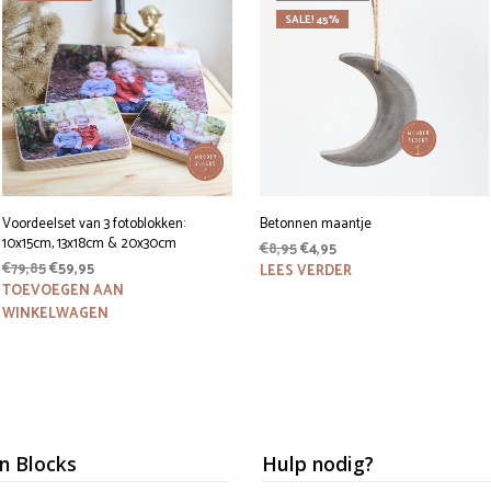
SALE! 45%
Voordeelset van 3 fotoblokken:
Betonnen maantje
10x15cm, 13x18cm & 20x30cm
Oorspronkelijke
Huidige
€
8,95
€
4,95
Oorspronkelijke
Huidige
€
79,85
€
59,95
prijs
prijs
LEES VERDER
prijs
prijs
was:
is:
TOEVOEGEN AAN
was:
is:
€8,95.
€4,95.
WINKELWAGEN
€79,85.
€59,95.
 Blocks
Hulp nodig?