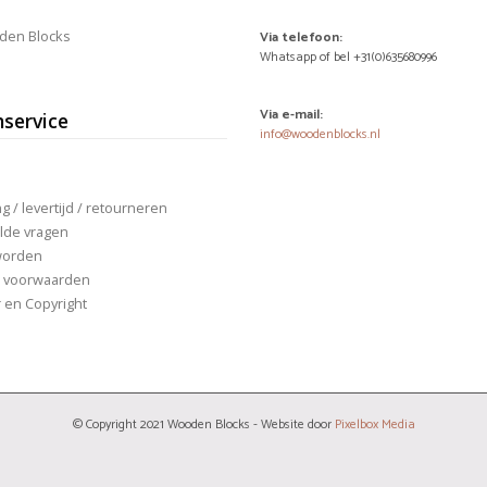
den Blocks
Via telefoon:
Whatsapp of bel +31(0)635680996
Via e-mail:
nservice
info@woodenblocks.nl
 / levertijd / retourneren
lde vragen
worden
 voorwaarden
r en Copyright
© Copyright 2021 Wooden Blocks - Website door
Pixelbox Media