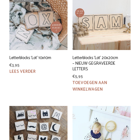
Letterblocks ‘Lot’ 10x10m
Letterblocks ‘Lot’ 20x20cm
– NIEUW GEGRAVEERDE
€
3,95
LETTERS
LEES VERDER
€
5,95
TOEVOEGEN AAN
WINKELWAGEN