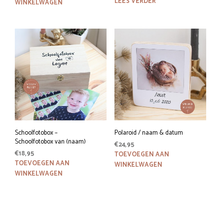
prijs
prijs
was:
is:
LEES VERDER
WINKELWAGEN
was:
is:
€21,95.
€16,95.
€12,95.
€2,95.
Schoolfotobox –
Polaroid / naam & datum
Schoolfotobox van (naam)
€
24,95
€
18,95
TOEVOEGEN AAN
TOEVOEGEN AAN
WINKELWAGEN
WINKELWAGEN