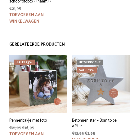
schoolfotobox • (naam) •
€
21,95
TOEVOEGEN AAN
WINKELWAGEN
GERELATEERDE PRODUCTEN
SALE! 23%
UITVERKOCHT
SALE! 77%
Pennenbakje met foto
Betonnen ster – Born to be
a Star
Oorspronkelijke
Huidige
€
21,95
€
16,95
Oorspronkelijke
Huidige
prijs
prijs
€
12,95
€
2,95
TOEVOEGEN AAN