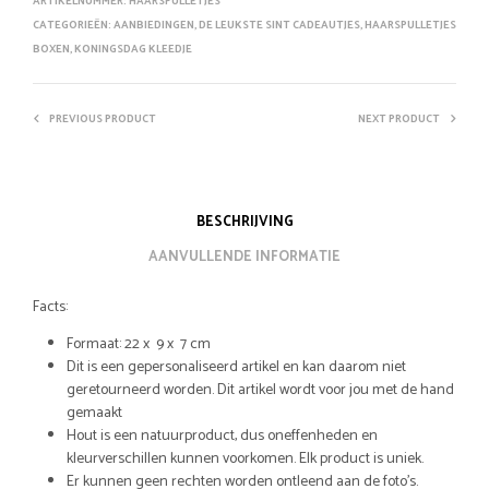
ARTIKELNUMMER:
HAARSPULLETJES
CATEGORIEËN:
AANBIEDINGEN
,
DE LEUKSTE SINT CADEAUTJES
,
HAARSPULLETJES
BOXEN
,
KONINGSDAG KLEEDJE
PREVIOUS PRODUCT
NEXT PRODUCT
BESCHRIJVING
AANVULLENDE INFORMATIE
Facts:
Formaat: 22 x 9 x 7 cm
Dit is een gepersonaliseerd artikel en kan daarom niet
geretourneerd worden. Dit artikel wordt voor jou met de hand
gemaakt
Hout is een natuurproduct, dus oneffenheden en
kleurverschillen kunnen voorkomen. Elk product is uniek.
Er kunnen geen rechten worden ontleend aan de foto’s.