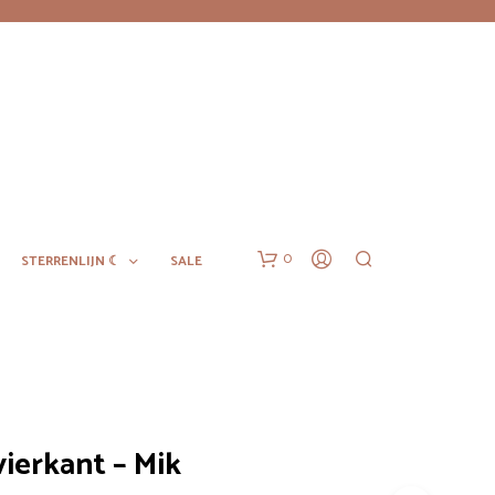
0
STERRENLIJN ☾
SALE
ierkant – Mik