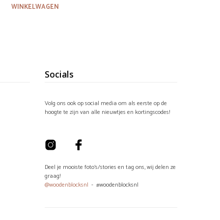
was:
is:
WINKELWAGEN
€14,95.
€11,95.
Socials
Volg ons ook op social media om als eerste op de
hoogte te zijn van alle nieuwtjes en kortingscodes!
Deel je mooiste foto's/stories en tag ons, wij delen ze
graag!
@woodenblocksnl
- #woodenblocksnl