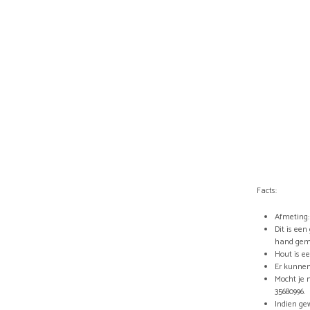
Facts:
Afmeting:
Dit is ee
hand gem
Hout is e
Er kunnen
Mocht je 
35680996.
Indien ge