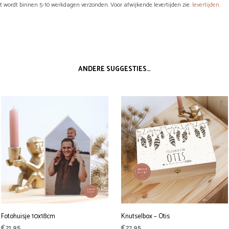
ct wordt binnen 5-10 werkdagen verzonden. Voor afwijkende levertijden zie:
levertijden.
ANDERE SUGGESTIES…
Fotohuisje 10x18cm
Knutselbox – Otis
€
21,95
€
27,95