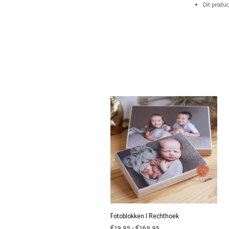
Dit produ
Fotoblokken | Rechthoek
Prijsklasse:
€
19,95
-
€
169,95