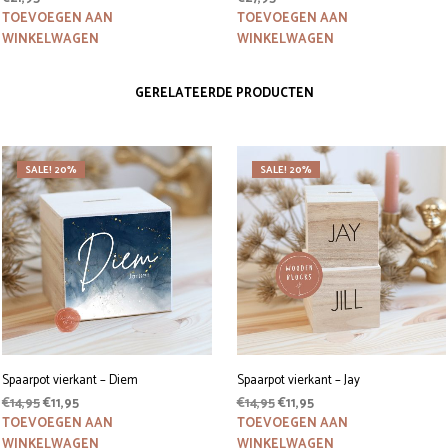
TOEVOEGEN AAN
TOEVOEGEN AAN
WINKELWAGEN
WINKELWAGEN
GERELATEERDE PRODUCTEN
SALE! 20%
SALE! 20%
Spaarpot vierkant – Diem
Spaarpot vierkant – Jay
Oorspronkelijke
Huidige
Oorspronkelijke
Huidige
€
14,95
€
11,95
€
14,95
€
11,95
prijs
prijs
prijs
prijs
TOEVOEGEN AAN
TOEVOEGEN AAN
was:
is:
was:
is:
WINKELWAGEN
WINKELWAGEN