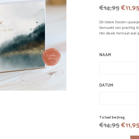
Oorsp
€
14,95
€
11,9
prijs
Dit stoere houten spaarp
was:
Gemaakt van prachtig lic
Het ideale formaat wat j
€14,9
NAAM
DATUM
Totaal bedrag
Oorsp
€
14,95
€
11,9
prijs