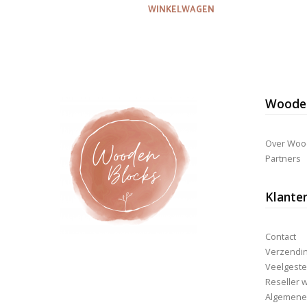
was:
is:
WINKELWAGEN
€14,95.
€11,95.
Wooden
Over Woo
Partners
Klante
Contact
Verzending
Veelgeste
Reseller 
Algemene