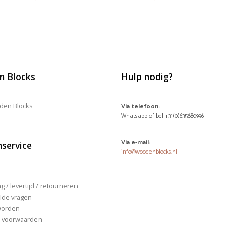
€14,95.
€11,95.
€14,95.
€11,95.
 Blocks
Hulp nodig?
den Blocks
Via telefoon:
Whatsapp of bel +31(0)635680996
Via e-mail:
nservice
info@woodenblocks.nl
 / levertijd / retourneren
lde vragen
worden
 voorwaarden