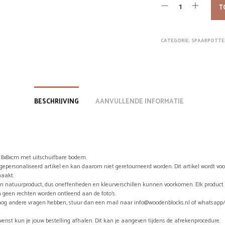
was:
T
€14,9
CATEGORIE:
SPAARPOTTE
BESCHRIJVING
AANVULLENDE INFORMATIE
 8x8xcm met uitschuifbare bodem.
n gepersonaliseerd artikel en kan daarom niet geretourneerd worden. Dit artikel wordt vo
aakt.
en natuurproduct, dus oneffenheden en kleurverschillen kunnen voorkomen. Elk product 
 geen rechten worden ontleend aan de foto’s.
nog andere vragen hebben, stuur dan een mail naar info@woodenblocks.nl of whatsapp/
wenst kun je jouw bestelling afhalen. Dit kan je aangeven tijdens de afrekenprocedure.