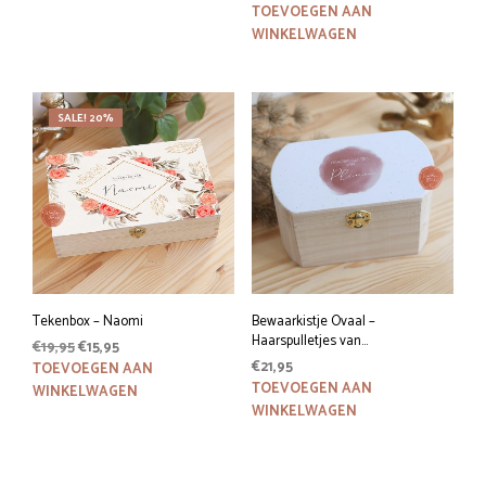
€14,95.
€11,95.
TOEVOEGEN AAN
WINKELWAGEN
SALE! 20%
Tekenbox – Naomi
Bewaarkistje Ovaal –
Haarspulletjes van…
Oorspronkelijke
Huidige
€
19,95
€
15,95
prijs
prijs
€
21,95
TOEVOEGEN AAN
was:
is:
TOEVOEGEN AAN
WINKELWAGEN
€19,95.
€15,95.
WINKELWAGEN