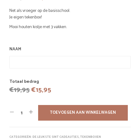
prijs
prijs
Net als vroeger op de basisschool.
was:
is:
Je eigen tekenbox!
€19,95.
€15,95.
Mooi houten kistje met 3 vakken.
NAAM
Totaal bedrag
Oorspronkelijke
Huidige
€
19,95
€
15,95
prijs
prijs
was:
is:
TOEVOEGEN AAN WINKELWAGEN
€19,95.
€15,95.
CATEGORIEËN:
DE LEUKSTE SINT CADEAUTJES
,
TEKENBOXEN