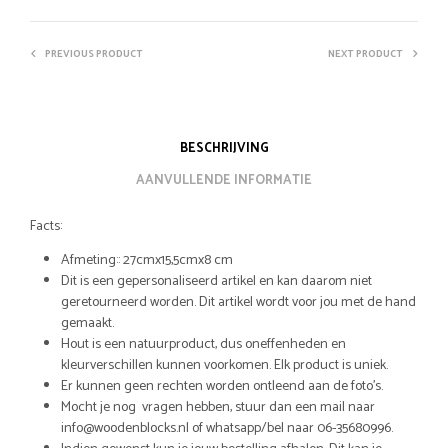
PREVIOUS PRODUCT
NEXT PRODUCT
BESCHRIJVING
AANVULLENDE INFORMATIE
Facts:
Afmeting:: 27cmx15,5cmx8 cm
Dit is een gepersonaliseerd artikel en kan daarom niet
geretourneerd worden. Dit artikel wordt voor jou met de hand
gemaakt.
Hout is een natuurproduct, dus oneffenheden en
kleurverschillen kunnen voorkomen. Elk product is uniek.
Er kunnen geen rechten worden ontleend aan de foto’s.
Mocht je nog vragen hebben, stuur dan een mail naar
info@woodenblocks.nl of whatsapp/bel naar 06-35680996.