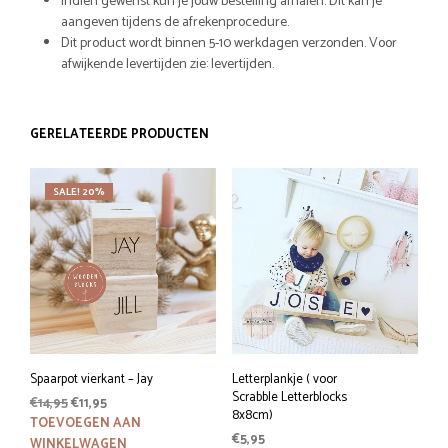
Indien gewenst kun je jouw bestelling afhalen. Dit kan je
aangeven tijdens de afrekenprocedure.
Dit product wordt binnen 5-10 werkdagen verzonden. Voor
afwijkende levertijden zie: levertijden.
GERELATEERDE PRODUCTEN
SALE! 20%
Spaarpot vierkant – Jay
Letterplankje ( voor
Scrabble Letterblocks
Oorspronkelijke
Huidige
€
14,95
€
11,95
8x8cm)
prijs
prijs
TOEVOEGEN AAN
€
5,95
was:
is:
WINKELWAGEN