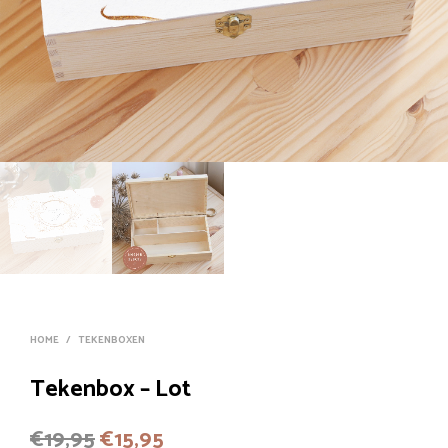
HOME
/
TEKENBOXEN
Tekenbox – Lot
Oorspronkelijke
Huidige
€
19,95
€
15,95