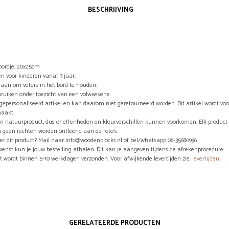
BESCHRIJVING
ordje: 20x25cm
n voor kinderen vanaf 3 jaar.
aan om veters in het bord te houden.
bruiken onder toezicht van een volwassene.
n gepersonaliseerd artikel en kan daarom niet geretourneerd worden. Dit artikel wordt vo
aakt.
en natuurproduct, dus oneffenheden en kleurverschillen kunnen voorkomen. Elk product 
 geen rechten worden ontleend aan de foto’s.
er dit product? Mail naar info@woodenblocks.nl of bel/whatsapp 06-35680996.
wenst kun je jouw bestelling afhalen. Dit kan je aangeven tijdens de afrekenprocedure.
ct wordt binnen 5-10 werkdagen verzonden. Voor afwijkende levertijden zie:
levertijden.
GERELATEERDE PRODUCTEN