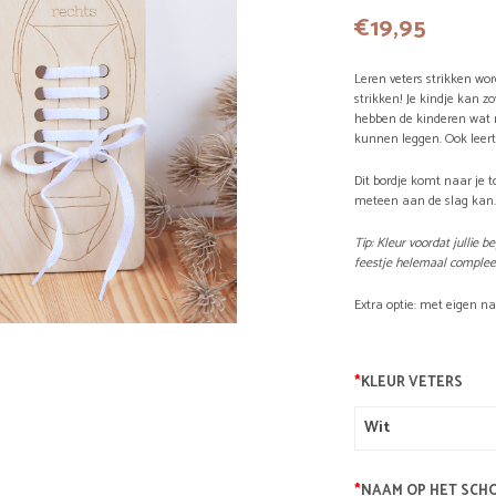
€
19,95
Leren veters strikken wor
strikken! Je kindje kan zo
hebben de kinderen wat 
kunnen leggen. Ook leert j
Dit bordje komt naar je to
meteen aan de slag kan
Tip: Kleur voordat jullie 
feestje helemaal compleet
Extra optie: met eigen 
*
KLEUR VETERS
*
NAAM OP HET SCH