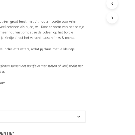
G
E
E
dt één groot feest met dit houten bordje voor veter
N
veel oefenen als hij/zij wil. Door de vorm van het bordje
P
meer hou vast omdat ze de polsen op het bordje
R
e kindje direct het verschil tussen links & rechts.
O
D
e inclusief 2 veters, zodat jij thuis met je kleintje
U
.
C
T
beginnen samen het bordje in met stiften of verf, zodat het
E
 is.
N
I
naam
N
D
E
W
I
N
K
E
OENTJE?
L