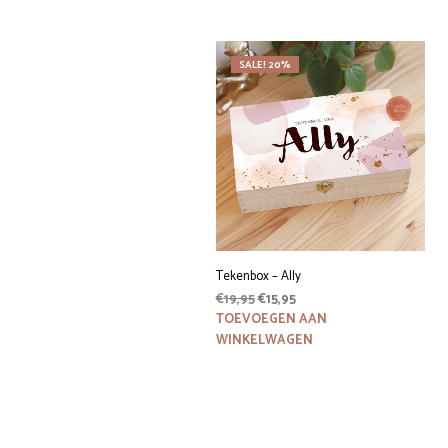
SALE! 20%
Tekenbox – Ally
Oorspronkelijke
Huidige
€
19,95
€
15,95
prijs
prijs
TOEVOEGEN AAN
was:
is:
WINKELWAGEN
€19,95.
€15,95.