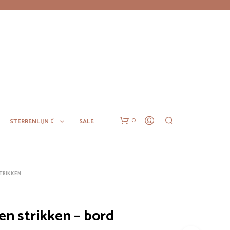
0
STERRENLIJN ☾
SALE
STRIKKEN
en strikken – bord