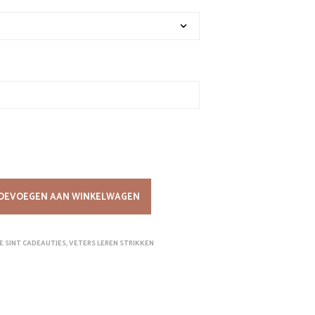
W
A
G
E
N
.
OEVOEGEN AAN WINKELWAGEN
E SINT CADEAUTJES
,
VETERS LEREN STRIKKEN