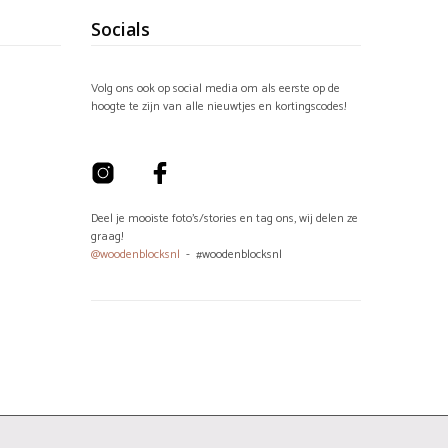
Socials
Volg ons ook op social media om als eerste op de
hoogte te zijn van alle nieuwtjes en kortingscodes!
Deel je mooiste foto's/stories en tag ons, wij delen ze
graag!
@woodenblocksnl
- #woodenblocksnl