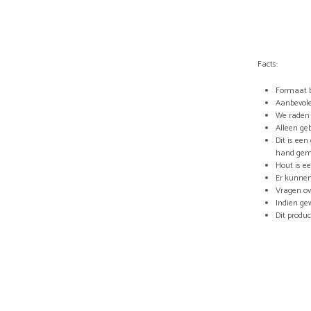
Facts:
Formaat b
Aanbevole
We raden 
Alleen ge
Dit is ee
hand gem
Hout is e
Er kunnen
Vragen ov
Indien ge
Dit produ