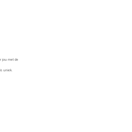
or jou met de
is uniek.