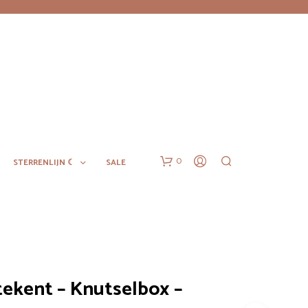
0
STERRENLIJN ☾
SALE
tekent – Knutselbox –