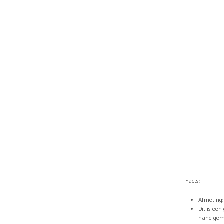
Facts:
Afmeting: 
Dit is ee
hand gem