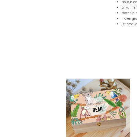
Hout is e
Er kunnen
Mocht je 
Indien ge
Dit produc