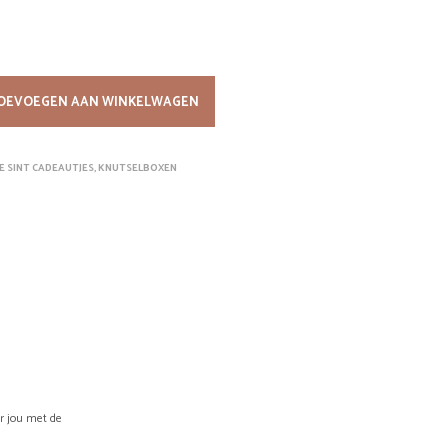
W
A
G
E
N
OEVOEGEN AAN WINKELWAGEN
.
E SINT CADEAUTJES
,
KNUTSELBOXEN
or jou met de