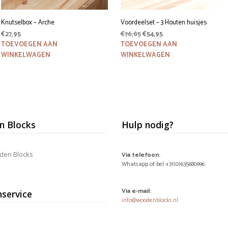
Knutselbox – Arche
Voordeelset – 3 Houten huisjes
Oorspronkelijke
Huidige
€
27,95
€
76,85
€
54,95
prijs
prijs
TOEVOEGEN AAN
TOEVOEGEN AAN
was:
is:
WINKELWAGEN
WINKELWAGEN
€76,85.
€54,95.
 Blocks
Hulp nodig?
den Blocks
Via telefoon:
Whatsapp of bel +31(0)635680996
Via e-mail:
nservice
info@woodenblocks.nl