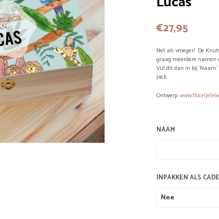
Lucas
€
27,95
Net als vroeger! De Knut
graag meerdere namen o
Vul dit dan in bij ‘Naam’
Jack.
Ontwerp:
www.floortjetek
NAAM
INPAKKEN ALS CAD