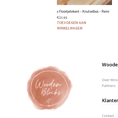
x Floortjetekent – Knutselbox – Remi
€
27,95
TOEVOEGEN AAN
WINKELWAGEN
Wooden
Over Woo
Partners
Klante
Contact