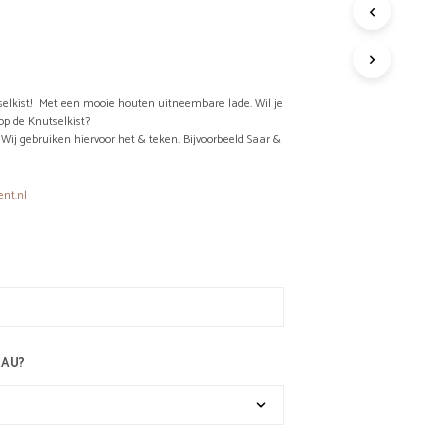
G
E
E
N
P
selkist! Met een mooie houten uitneembare lade. Wil je
R
p de Knutselkist?
O
. Wij gebruiken hiervoor het & teken. Bijvoorbeeld Saar &
D
U
ent.nl
C
T
E
N
I
N
D
E
W
EAU?
I
N
K
E
L