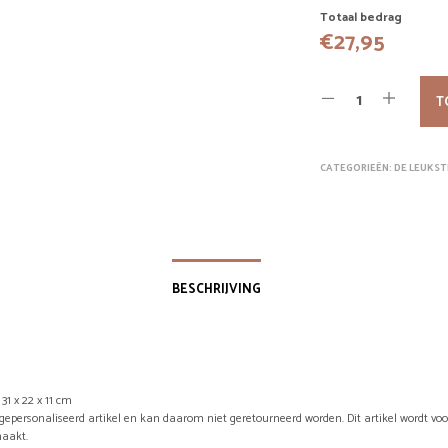
Totaal bedrag
€
27,95
T
CATEGORIEËN:
DE LEUKST
BESCHRIJVING
31 x 22 x 11 cm
n gepersonaliseerd artikel en kan daarom niet geretourneerd worden. Dit artikel wordt vo
aakt.