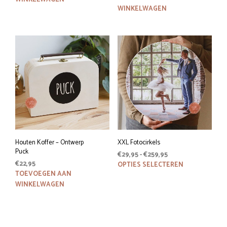
was:
is:
WINKELWAGEN
€29,95.
€22,95.
Houten Koffer – Ontwerp
XXL Fotocirkels
Puck
Prijsklasse:
€
29,95
-
€
259,95
€
22,95
€29,95
Dit
OPTIES SELECTEREN
tot
TOEVOEGEN AAN
prod
€259,95
WINKELWAGEN
heeft
meer
variat
Deze