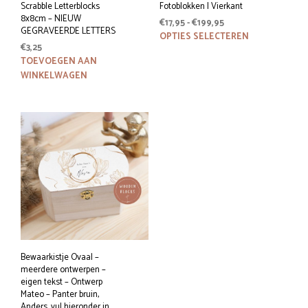
Scrabble Letterblocks
Fotoblokken | Vierkant
8x8cm – NIEUW
Prijsklasse:
€
17,95
-
€
199,95
GEGRAVEERDE LETTERS
€17,95
Dit
OPTIES SELECTEREN
€
3,25
tot
prod
TOEVOEGEN AAN
€199,95
heeft
WINKELWAGEN
meer
variat
Deze
optie
kan
geko
word
op
de
prod
Bewaarkistje Ovaal –
meerdere ontwerpen –
eigen tekst – Ontwerp
Mateo – Panter bruin,
Anders, vul hieronder in