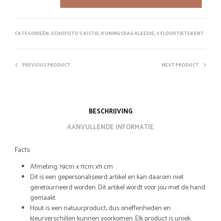
CATEGORIEËN:
ECHOFOTO'S KISTJE
,
KONINGSDAG KLEEDJE
,
X FLOORTJETEKENT
PREVIOUS PRODUCT
NEXT PRODUCT
BESCHRIJVING
AANVULLENDE INFORMATIE
Facts:
Afmeting: 19cm x 11cm x11 cm
Dit is een gepersonaliseerd artikel en kan daarom niet
geretourneerd worden. Dit artikel wordt voor jou met de hand
gemaakt.
Hout is een natuurproduct, dus oneffenheden en
kleurverschillen kunnen voorkomen. Elk product is uniek.