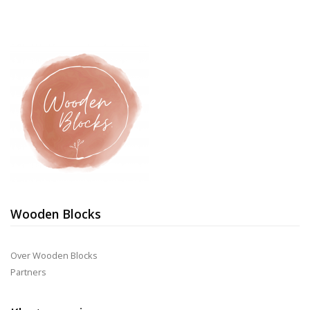
optie
kan
geko
word
op
de
prod
Wooden Blocks
Over Wooden Blocks
Partners