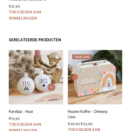
€
21,95
TOEVOEGEN AAN
WINKELWAGEN
GERELATEERDE PRODUCTEN
SALE! 23%
Kerstbal – Hout
Houten Koffer – Ontwerp
Lova
€
13,95
Oorspronkelijke
Huidige
€
29,95
€
22,95
TOEVOEGEN AAN
prijs
prijs
TOEVOEGEN AAN
WINKELWAGEN