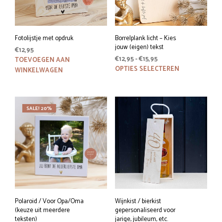
Fotolijstje met opdruk
Borrelplank licht – Kies
jouw (eigen) tekst
€
12,95
Prijsklasse:
€
12,95
-
€
15,95
TOEVOEGEN AAN
€12,95
Dit
OPTIES SELECTEREN
WINKELWAGEN
tot
prod
€15,95
heeft
meer
SALE! 20%
variat
Deze
optie
kan
geko
word
op
de
prod
Polaroid / Voor Opa/Oma
Wijnkist / bierkist
(keuze uit meerdere
gepersonaliseerd voor
teksten)
jarige, jubileum, etc.