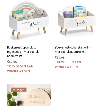
variaties.
variat
Deze
Deze
optie
optie
kan
kan
gekozen
geko
worden
word
op
op
de
de
productpagina
prod
Boekenkist/opbergkist
Boekenkist/opbergkist wit –
regenboog – met opdruk
met opdruk naam/tekst
naam/tekst
€
59,95
€
59,95
TOEVOEGEN AAN
TOEVOEGEN AAN
WINKELWAGEN
WINKELWAGEN
SALE! 35%