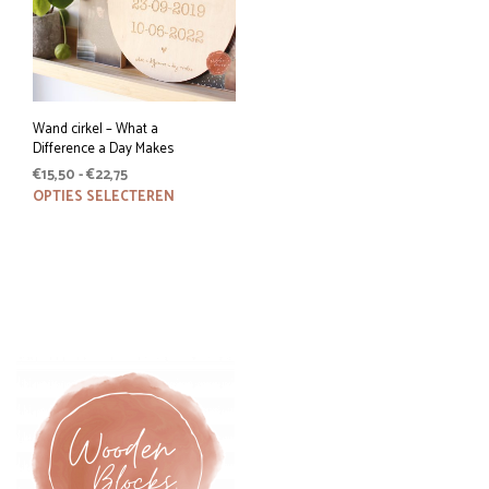
Wand cirkel – What a
Difference a Day Makes
Prijsklasse:
€
15,50
-
€
22,75
€15,50
Dit
OPTIES SELECTEREN
tot
product
€22,75
heeft
meerdere
variaties.
Deze
optie
kan
gekozen
worden
op
de
productpagina