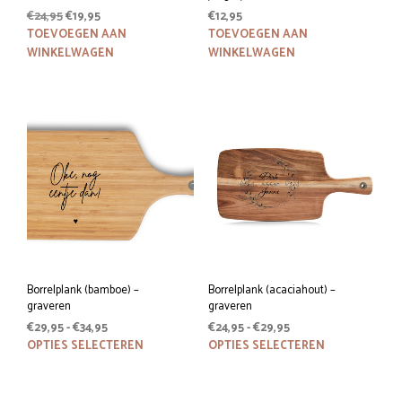
Oorspronkelijke
Huidige
€
24,95
€
19,95
€
12,95
prijs
prijs
TOEVOEGEN AAN
TOEVOEGEN AAN
was:
is:
WINKELWAGEN
WINKELWAGEN
€24,95.
€19,95.
Borrelplank (bamboe) –
Borrelplank (acaciahout) –
graveren
graveren
Prijsklasse:
Prijsklasse:
€
29,95
-
€
34,95
€
24,95
-
€
29,95
€29,95
Dit
€24,95
Dit
OPTIES SELECTEREN
OPTIES SELECTEREN
tot
tot
product
prod
€34,95
€29,95
heeft
heeft
meerdere
meer